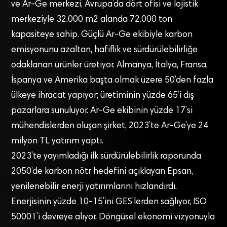
ve Ar-Ge merkezi, Avrupa’da dört ofisi ve lojistik
merkeziyle 32.000 m2 alanda 72.000 ton
kapasiteye sahip. Güçlü Ar-Ge ekibiyle karbon
emisyonunu azaltan, hafiflik ve sürdürülebilirliğe
odaklanan ürünler üretiyor. Almanya, İtalya, Fransa,
İspanya ve Amerika başta olmak üzere 50’den fazla
ülkeye ihracat yapıyor; üretiminin yüzde 65’i dış
pazarlara sunuluyor. Ar-Ge ekibinin yüzde 17’si
mühendislerden oluşan şirket, 2023’te Ar-Ge’ye 24
milyon TL yatırım yaptı.
2023’te yayımladığı ilk sürdürülebilirlik raporunda
2050’de karbon nötr hedefini açıklayan Epsan,
yenilenebilir enerji yatırımlarını hızlandırdı.
Enerjisinin yüzde 10-15’ini GES’lerden sağlıyor, ISO
50001’i devreye alıyor. Döngüsel ekonomi vizyonuyla