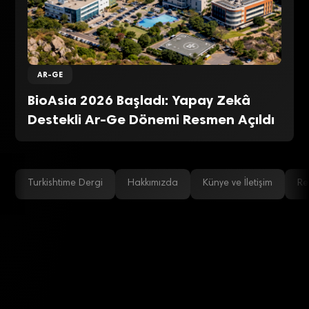
AR-GE
BioAsia 2026 Başladı: Yapay Zekâ
Destekli Ar-Ge Dönemi Resmen Açıldı
Turkishtime Dergi
Hakkımızda
Künye ve İletişim
Re