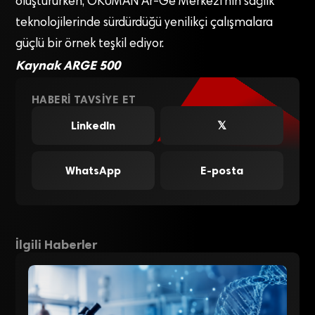
oluştururken, OKUMAN Ar-Ge Merkezi’nin sağlık
teknolojilerinde sürdürdüğü yenilikçi çalışmalara
güçlü bir örnek teşkil ediyor.
Kaynak ARGE 500
HABERI TAVSIYE ET
LinkedIn
𝕏
WhatsApp
E-posta
İlgili Haberler