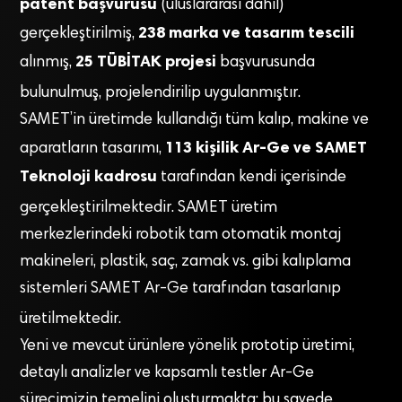
patent başvurusu
(uluslararası dahil)
238 marka ve tasarım tescili
gerçekleştirilmiş,
25 TÜBİTAK projesi
alınmış,
başvurusunda
bulunulmuş, projelendirilip uygulanmıştır
.
SAMET’in üretimde kullandığı tüm kalıp, makine ve
113 kişilik Ar-Ge ve SAMET
aparatların tasarımı,
Teknoloji kadrosu
tarafından kendi içerisinde
gerçekleştirilmektedir
. SAMET üretim
merkezlerindeki robotik tam otomatik montaj
makineleri, plastik, saç, zamak vs. gibi kalıplama
sistemleri SAMET Ar-Ge tarafından tasarlanıp
üretilmektedir
.
Yeni ve mevcut ürünlere yönelik prototip üretimi,
detaylı analizler ve kapsamlı testler Ar-Ge
sürecimizin temelini oluşturmakta; bu sayede