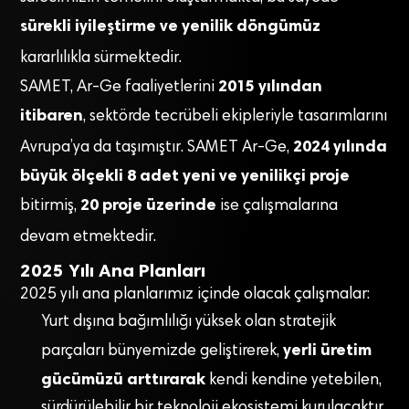
sürekli iyileştirme ve yenilik döngümüz
kararlılıkla sürmektedir
.
2015 yılından
SAMET, Ar-Ge faaliyetlerini
itibaren
, sektörde tecrübeli ekipleriyle tasarımlarını
2024 yılında
Avrupa’ya da taşımıştır
. SAMET Ar-Ge,
büyük ölçekli 8 adet yeni ve yenilikçi proje
20 proje üzerinde
bitirmiş,
ise çalışmalarına
devam etmektedir
.
2025 Yılı Ana Planları
2025 yılı ana planlarımız içinde olacak çalışmalar:
Yurt dışına bağımlılığı yüksek olan stratejik
yerli üretim
parçaları bünyemizde geliştirerek,
gücümüzü arttırarak
kendi kendine yetebilen,
sürdürülebilir bir teknoloji ekosistemi kurulacaktır.