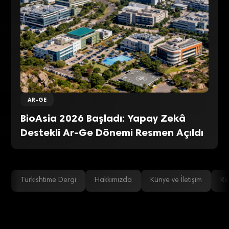
AR-GE
BioAsia 2026 Başladı: Yapay Zekâ
Destekli Ar-Ge Dönemi Resmen Açıldı
Turkishtime Dergi
Hakkımızda
Künye ve İletişim
Re