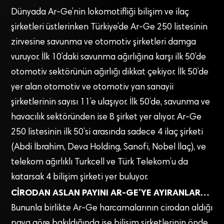
Dünyada Ar-Ge’nin lokomotifliği bilişim ve ilaç
şirketleri üstlerinken Türkiye’de Ar-Ge 250 listesinin
zirvesine savunma ve otomotiv şirketleri damga
vuruyor. İlk 10’daki savunma ağırlığına karşı ilk 50’de
otomotiv sektörünün ağırlığı dikkat çekiyor. İlk 50’de
yer alan otomotiv ve otomotiv yan sanayii
şirketlerinin sayısı 11’e ulaşıyor. İlk 50’de, savunma ve
havacılık sektöründen ise 8 şirket yer alıyor. Ar-Ge
250 listesinin ilk 50’si arasında sadece 4 ilaç şirketi
(Abdi İbrahim, Deva Holding, Sanofi, Nobel İlaç), ve
telekom ağırlıklı Turkcell ve Türk Telekom’u da
katarsak 4 bilişim şirketi yer buluyor.
CİRODAN ASLAN PAYINI AR-GE’YE AYIRANLAR…
Bununla birlikte Ar-Ge harcamalarının cirodan aldığı
paya göre bakıldığında ise bilişim şirketlerinin önde