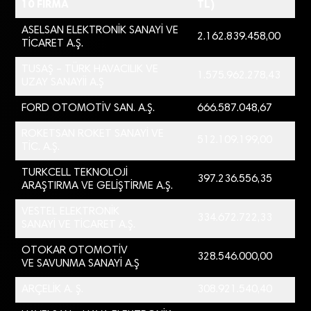
10 FİRMA
TL)
ASELSAN ELEKTRONİK SANAYİ VE
2.162.839.458,00
TİCARET A.Ş.
TUSAŞ – TÜRK HAVACILIK VE
1.575.962.278,43
UZAY SANAYİİ A.Ş
FORD OTOMOTİV SAN. A.Ş.
666.587.048,67
ROKETSAN ROKET SANAYİ VE
512.109.199,00
TİC. A.Ş.
TURKCELL TEKNOLOJİ
397.236.556,35
ARAŞTIRMA VE GELİŞTİRME A.Ş.
VESTEL ELEKTRONİK
334.672.722,33
SANAYİ VE TİCARET A.Ş.
OTOKAR OTOMOTİV
328.546.000,00
VE SAVUNMA SANAYİ A.Ş
ARÇELİK A. Ş.
308.921.540,40