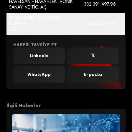
HAVELSAN – HAVA ELEKTRONİK
302.391.497,96
SANAYİ VE TİC. A.Ş.
TOFAŞ TÜRK OTOMOBİL
FABRİKASI
268.872.000,00
A.Ş.
HABERI TAVSIYE ET
LinkedIn
𝕏
WhatsApp
E-posta
İlgili Haberler