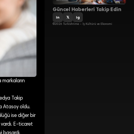
Güncel Haberleri Takip Edin
in
𝕏
ig
©2026 Turkishtime – İş Kültürü ve Ekonomi
da markaların
Medya Takip
a Atasoy oldu.
üğü ise diğer bir
vardı. E-ticaret
yi başardı.