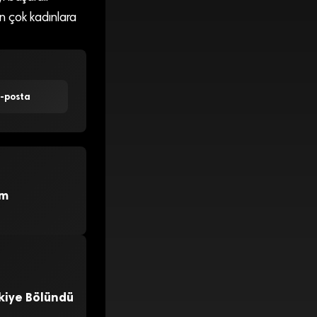
n çok kadınlara
E-posta
üm
İkiye Bölündü