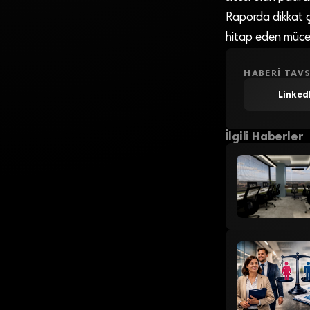
Raporda dikkat ç
hitap eden müce
HABERI TAVS
Linked
İlgili Haberler