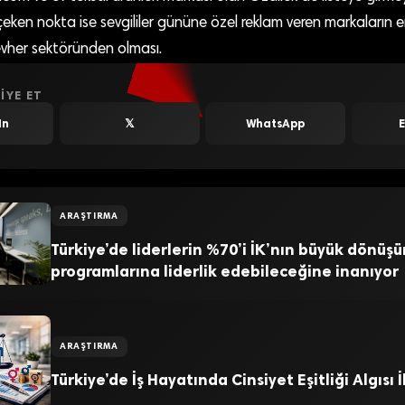
eken nokta ise sevgililer gününe özel reklam veren markaların e
vher sektöründen olması.
IYE ET
In
𝕏
WhatsApp
ARAŞTIRMA
Türkiye’de liderlerin %70’i İK’nın büyük dönüş
programlarına liderlik edebileceğine inanıyor
ARAŞTIRMA
Türkiye’de İş Hayatında Cinsiyet Eşitliği Algısı 