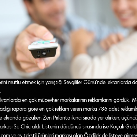
rlerini mutlu etmek için yarıştığı Sevgililer Günü’nde, ekranlarda 
.
ranlarda en çok mücevher markalarının reklamlarını gördük. 
rladığı rapora göre en çok reklam veren marka 786 adet reklaml
 ekranda gözüken Zen Pırlanta ikinci sırada yer alırken, üçüncül
kası So Chic aldı. Listenin dördüncü sırasında ise Koçak Gold 
i.com ve ev tekstil ürünleri markası olan Özdilek de listeye girme