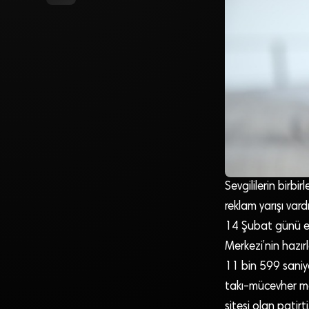
Sevgililerin birbi
reklam yarışı vardı
14 Şubat günü ek
Merkezi’nin hazı
11 bin 599 saniye
takı-mücevher mar
sitesi olan patirt