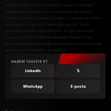
yaygınlaşacağı ve veri merkezlerinin sayısının artacağını
öngördüğünü söyleyen Unan, buna paralel olarak bulut
servisleri ile birlikte güvenlik ve erişim hızı konularına yönelik
çalışmaların da artmasını beklendiğini açıkladı. Ayrıca
bütünleşik sistemler, dijital dönüşüm, IoT gibi kavramların
pazarın büyümesini doğrudan etkilediğini belirterek, bu
kavramlarla birlikte güvenliğin öncelikli konu olarak gündemde
kalmaya devam edeceğini de vurguladı.
HABERI TAVSIYE ET
LinkedIn
𝕏
WhatsApp
E-posta