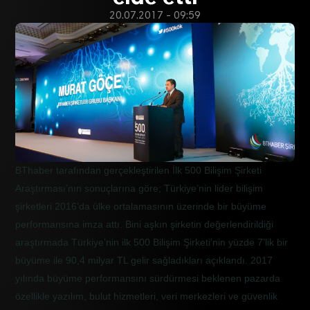
20.07.2017 - 09:59
BThaber tarafından gerçekleştirilen İlk 500 Bilişim Şirketi
Araştırması’nın sonuçlarına göre; Türkiye’nin lider bilişim
şirketleri 2016’da ülke ortalamasının üzerinde bir büyüme
performansına imza attı. Bini aşkın şirketin değerlendirildiği
araştırmada Türkiye’nin ilk 500 Bilişim Şirketi’nin yüzde
7’lik bir
büyüme ile 90,4 milyar TL gelir sağladıkları açıklandı. 2017
yılında büyüme performansını sürdürmesi beklenen pazarda
özellikle yazılım, bulut hizmetleri, veri merkezleri ve güvenlik