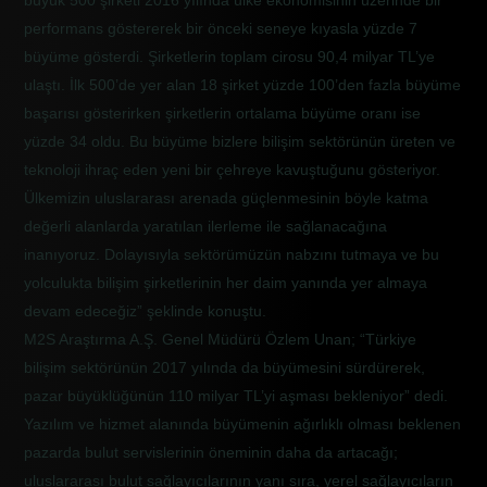
büyük 500 şirketi 2016 yılında ülke ekonomisinin üzerinde bir
performans göstererek bir önceki seneye kıyasla yüzde 7
büyüme gösterdi. Şirketlerin toplam cirosu 90,4 milyar TL’ye
ulaştı. İlk 500’de yer alan 18 şirket yüzde 100’den fazla büyüme
başarısı gösterirken şirketlerin ortalama büyüme oranı ise
yüzde 34 oldu. Bu büyüme bizlere bilişim sektörünün üreten ve
teknoloji ihraç eden yeni bir çehreye kavuştuğunu gösteriyor.
Ülkemizin uluslararası arenada güçlenmesinin böyle katma
değerli alanlarda yaratılan ilerleme ile sağlanacağına
inanıyoruz. Dolayısıyla sektörümüzün nabzını tutmaya ve bu
yolculukta bilişim şirketlerinin her daim yanında yer almaya
devam edeceğiz” şeklinde konuştu.
M2S Araştırma A.Ş. Genel Müdürü Özlem Unan; “Türkiye
bilişim sektörünün 2017 yılında da büyümesini sürdürerek,
pazar büyüklüğünün 110 milyar TL’yi aşması bekleniyor” dedi.
Yazılım ve hizmet alanında büyümenin ağırlıklı olması beklenen
pazarda bulut servislerinin öneminin daha da artacağı;
uluslararası bulut sağlayıcılarının yanı sıra, yerel sağlayıcıların