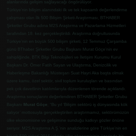
alanlarında gelişim sağlayacağı öngörülüyor.
Türkiye’nin bilişim alanındaki ilk ve tek kapsamlı değerlendirme
çalışması olan İlk 500 Bilişim Şirketi Araştırması, BTHABER
Şirketler Grubu adına M2S Araştırma ve Pazarlama Hizmetleri
tarafından 18. kez gerçekleştirildi. Araştırma doğrultusunda
Türkiye’nin en büyük 500 bilişim şirketi, 12 Temmuz Çarşamba
günü BThaber Şirketler Grubu Başkanı Murat Göçe’nin ev
sahipliğinde, BTK Bilgi Teknolojileri ve İletişim Kurumu Kurul
Başkanı Dr. Ömer Fatih Sayan ve Ulaştırma, Denizcilik ve
Haberleşme Bakanlığı Müsteşarı Suat Hayri Aka başta olmak
üzere kamu, özel sektör, sivil toplum kuruluşları ve basından
pek çok davetlinin katılımlarıyla düzenlenen törende açıklandı.
Araştırma sonuçlarını değerlendiren
BTHABER Şirketler Grubu
Başkanı
Murat Göçe
; “Bu yıl ‘Bilişim sektörü iş dünyasında kök
salıyor’ mottosuyla gerçekleştirilen araştırmamız, sektörümüzün
ülke ekonomisine ve gelişimine sunduğu katkıyı gözler önüne
seriyor. M2S Araştırma A.Ş.’nin analizlerine göre Türkiye’nin en