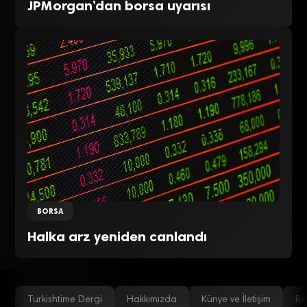
JPMorgan’dan borsa uyarısı
BORSA
Halka arz yeniden canlandı
Turkishtime Dergi
Hakkımızda
Künye ve İletişim
Re