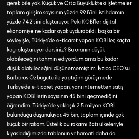
gerek bile yok. Küçük ve Orta Büyüklükteki İşletmeler
toplam girişim sayısının yüzde 99.8’ini, istihdamın
yüzde 74.2’sini oluşturuyor. Peki KOBİ’ler, dijital
ekonomiye ne kadar ayak uydurabildi, başka bir
söyleyişle, Türkiye’de e-ticaret yapan KOBİ’ler, kaçta
kaçı oluşturuyor dersiniz? Bu oranın düşük
olabileceğini tahmin ediyordum ama bu kadar
düşük olabileceğini düşünememiştim. İyzico CEO’su
Barbaros Özbugutu ile yaptığım görüşmede
Türkiye’de e-ticaret yapan, yani internetten satış
yapan KOBİ’lerin sayısının 45 bini geçmediğini
öğrendim. Türkiye’de yaklaşık 2.5 milyon KOBİ
bulunduğu düşünülüyor. 45 bin, toplam içinde çok
küçük bir rakam. Üstelik bu rakamı Batı ülkeleriyle
kıyasladığımızda tablonun vehamati daha da