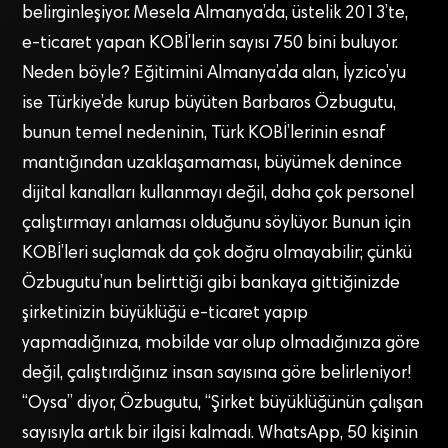
belirginleşiyor. Mesela Almanya’da, üstelik 2013’te,
e-ticaret yapan KOBİ’lerin sayısı 750 bini buluyor.
Neden böyle? Eğitimini Almanya’da alan, İyzico’yu
ise Türkiye’de kurup büyüten Barbaros Özbugutu,
bunun temel nedeninin, Türk KOBİ’lerinin esnaf
mantığından uzaklaşamaması, büyümek denince
dijital kanalları kullanmayı değil, daha çok personel
çalıştırmayı anlaması olduğunu söylüyor. Bunun için
KOBİ’leri suçlamak da çok doğru olmayabilir; çünkü
Özbugutu’nun belirttiği gibi bankaya gittiğinizde
şirketinizin büyüklüğü e-ticaret yapıp
yapmadığınıza, mobilde var olup olmadığınıza göre
değil, çalıştırdığınız insan sayısına göre belirleniyor!
“Oysa” diyor, Özbugutu, “Şirket büyüklüğünün çalışan
sayısıyla artık bir ilgisi kalmadı. WhatsApp, 50 kişinin