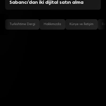
Sabancı’dan iki dijital satın alma
Turkishtime Dergi
Hakkımızda
Künye ve İletişim
Re