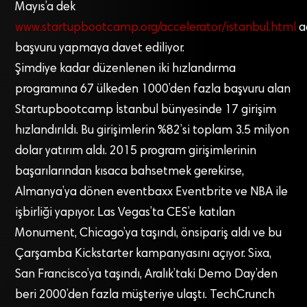
Mayıs’a dek
www.startupbootcamp.org/accelerator/istanbul.html
a
başvuru yapmaya davet ediliyor.
Şimdiye kadar düzenlenen iki hızlandırma
programına 67 ülkeden 1000’den fazla başvuru alan
Startupbootcamp İstanbul bünyesinde 17 girişim
hızlandırıldı. Bu girişimlerin %82’si toplam 3.5 milyon
dolar yatırım aldı. 2015 program girişimlerinin
başarılarından kısaca bahsetmek gerekirse,
Almanya’ya dönen eventbaxx Eventbrite ve NBA ile
işbirliği yapıyor. Las Vegas’ta CES’e katılan
Monument, Chicago’ya taşındı, önsipariş aldı ve bu
Çarşamba Kickstarter kampanyasını açıyor. Sixa,
San Francisco’ya taşındı, Aralık’taki Demo Day’den
beri 2000’den fazla müşteriye ulaştı. TechCrunch