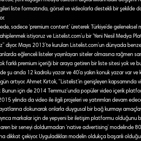
ileri liste formatında, görsel ve videolarla destekli bir şekilde 
or.
dede, sadece ‘premium content’ üreterek Türkiye’de gelenekse
ahiplenmek istiyoruz ve Listelist.com’u bir ‘Yeni Nesil Medya Pl
z” diyor. Mayıs 2013’te kurulan Listelist.com’un dünyada benzer
anlarda eğlenceli listeler yayınlayan siteler olmasına rağmen sa
ok farklı premium içeriği bir araya getiren bir liste sitesi yok ve b
inde şu anda 12 kadrolu yazar ve 40’a yakın konuk yazar var ve
gün artıyor. Ahmet Kırtok, “Listelist’in genişleyen kapsamında 
ar. Bunun için de 2014 Temmuz’unda popüler video içerik platfor
015 yılında da video ile ilgili projeleri ve yatırımları devam edece
ayatlarına dokunarak onlarla duygusal bir bağ kurmayı amaçl
ayrıca markalar için de yepyeni bir iletişim platformu olduğunu be
baren bir seneyi doldurmadan ‘native advertising’ modelinde 8
tığına dikkat çekiyor. Uyguladıkları modelin oldukça başarılı oldu