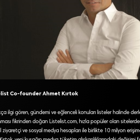
list
Co-founder Ahmet Kırtok
ça ilgi gören, gündemi ve eğlenceli konuları listeler halinde derl
ması fikrinden doğan Listelist.com, hızla popüler olan sitelerden.
il ziyaretçi ve sosyal medya hesapları ile birlikte 10 milyon erişi
rtok, yeni kuşağın medya tüketim alışkanlıklarındaki değişimi fa