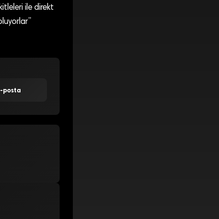
tleleri ile direkt
oluyorlar”
E-posta