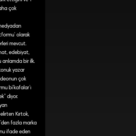
daha çok
l medyadan
atformu’ olarak
leri mevcut.
nat, edebiyat,
u anlamda bir ilk.
 konuk yazar
videonun çok
mu bi’kafalar’ı
k” diyor.
ayan
lirten Kırtok,
0’den fazla marka
ğunu ifade eden