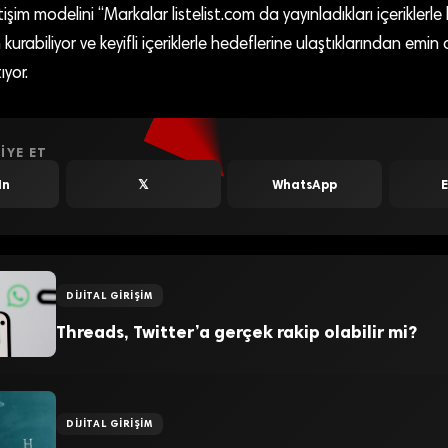
tişim modelini “Markalar listelist.com da yayınladıkları içeriklerle ki
m kurabiliyor ve keyifli içeriklerle hedeflerine ulaştıklarından emin 
ıyor.
IYE ET
In
𝕏
WhatsApp
DIJITAL GIRIŞIM
Threads, Twitter’a gerçek rakip olabilir mi?
DIJITAL GIRIŞIM