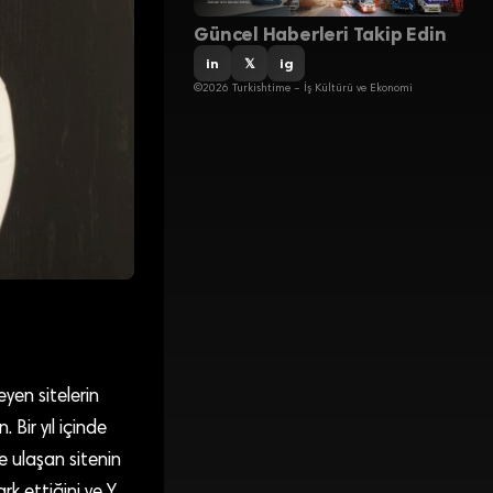
Güncel Haberleri Takip Edin
in
𝕏
ig
©2026 Turkishtime – İş Kültürü ve Ekonomi
eyen sitelerin
 Bir yıl içinde
me ulaşan sitenin
rk ettiğini ve Y