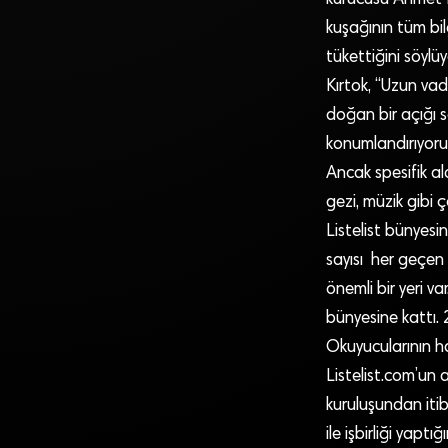
kuşağının tüm bilg
tükettiğini söylüy
Kırtok, “Uzun va
doğan bir açığı s
konumlandırıyoru
Ancak spesifik al
gezi, müzik gibi ç
Listelist bünyes
sayısı her geçen 
önemli bir yeri v
bünyesine kattı. 2
Okuyucularının h
Listelist.com’un 
kuruluşundan iti
ile işbirliği yap