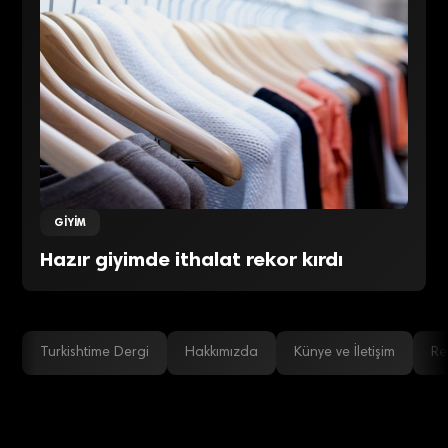
GIYIM
Hazır giyimde ithalat rekor kırdı
Turkishtime Dergi
Hakkımızda
Künye ve İletişim
Re