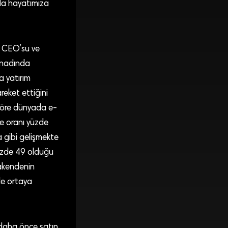
da hayatımıza
on CEO’su ve
anadında
a yatırım
eket ettiğini
 göre dünyada e-
ye oranı yüzde
a gibi gelişmekte
yüzde 49 olduğu
rakendenin
de ortaya
 daha önce satın