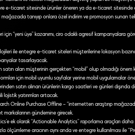
öre e-ticaret sitesinde ürünler öneren ya da e-ticaret sitesinde 
sel mağazada tanıyıp onlara özel indirim ve promosyon sunan tek
leri için “yeni üye” kazanımı, ciro odaklı agresif kampanyalara g
jileri ile entegre e-ticaret siteleri müşterilerine lokasyon bazın
panyalar tasarlayacak.
n satın alan müşterinin gerçekten “mobil” olup olmadığı önem
tformları için mobil uyumlu sayfalar yerine mobil uygulamalar 
erinden satın alınan ürünlerin kargo saatleri ve günleri dışında d
ili lojistik yatırımları artacak.
rch Online Purchase Offline – “internetten araştırıp mağazad
ret markalarının gündemine girecek.
ics’e ek olarak “Actionable Analytics” raporlama araçları dah
zla ölçümleme aracının aynı anda ve entegre kullanılması ile “Pr