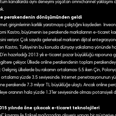
tüm kanallarda aynı deneyimi yaşatan omnichannel yaklaşımı 
ek.
me perakendenin dönüşümünden geldi
rnet girişimlerinin karlılık yaratmaya çalıştığını kaydeden Inve
Yomi Kastro, büyümenin ise perakende markalarının e-ticaret k
gisini veriyor. Çok sayıda geleneksel markanın dijital entegrasyon
en Kastro, Türkiye’nin bu konuda dünyayı yakalama yönünde har
AD’ın hazırladığı 2013 yılı e-ticaret pazar büyüklüğü raporuna
İngiltere çekiyor. Ülkede online perakendenin toplam perakende
r. Gelişmiş ülkelerde bu rakamın ortalaması 5.5 iken Çin, Polony
se ortalama yüzde 3.5 seviyesinde. Internet penetrasyonunun 
line perakende 7.3 milyar TL büyüklüğe ulaştı. Ancak online pe
ye oranının hala yüzde 1.3’ler seviyesinde olması potansiyeli 
5 yılında öne çıkacak e-ticaret teknolojileri
” kavramı ile fiziksel mağazadan alışveriş yapan bir müşteriye