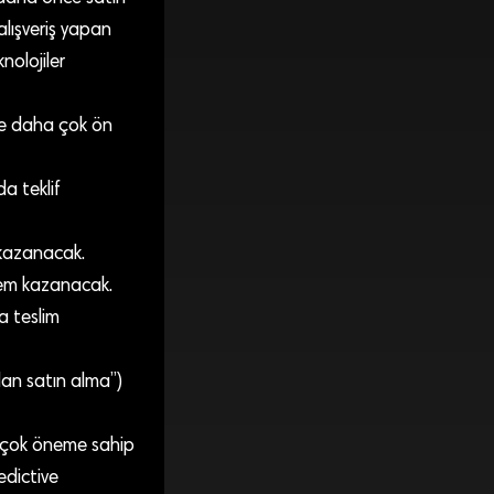
alışveriş yapan
nolojiler
öre daha çok ön
da teklif
 kazanacak.
önem kazanacak.
a teslim
an satın alma”)
a çok öneme sahip
edictive