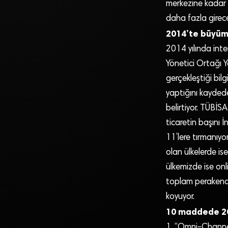
merkezine kadar 
daha fazla girec
2014’te büyü
2014 yılında inte
Yönetici Ortağı 
gerçekleştiği bil
yaptığını kayded
belirtiyor. TÜBİS
ticaretin başını 
11’lere tırmanıyo
olan ülkelerde i
ülkemizde ise on
toplam perakende
koyuyor.
10 maddede 201
1. “Omni-Channel