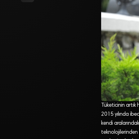
Tüketicinin artık
2015 yılında ibeac
kendi aralarındaki
teknolojilerinden