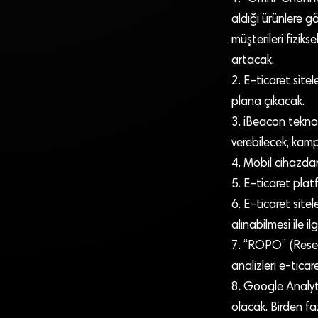
aldığı ürünlere g
müşterileri fizik
artacak.
2. E-ticaret site
plana çıkacak.
3. iBeacon teknolo
verebilecek, kam
4. Mobil cihazda
5. E-ticaret pla
6. E-ticaret sitel
alınabilmesi ile ilg
7. “ROPO” (Resea
analizleri e-tica
8. Google Analyt
olacak. Birden fa