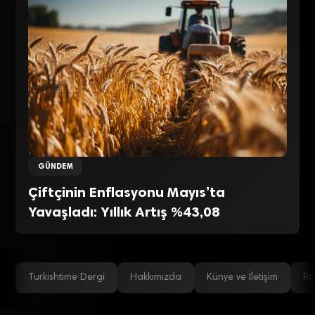
GÜNDEM
Çiftçinin Enflasyonu Mayıs’ta
Yavaşladı: Yıllık Artış %43,08
Turkishtime Dergi
Hakkımızda
Künye ve İletişim
Re