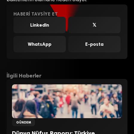
HABERI TAVSIYE ET
LinkedIn
𝕏
WhatsApp
E-posta
İlgili Haberler
GÜNDEM
Dünya Nüfus Raporu: Türkiye