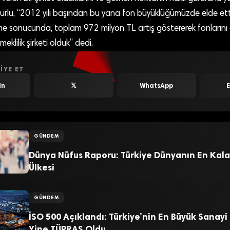
urlu, “2012 yılı başından bu yana fon büyüklüğümüzde elde et
e sonucunda, toplam 972 milyon TL artış göstererek fonlarını 
eklilik şirketi olduk” dedi.
IYE ET
In
𝕏
WhatsApp
GÜNDEM
Dünya Nüfus Raporu: Türkiye Dünyanın En Kala
Ülkesi
GÜNDEM
İSO 500 Açıklandı: Türkiye’nin En Büyük Sanayi
Yine TÜPRAŞ Oldu