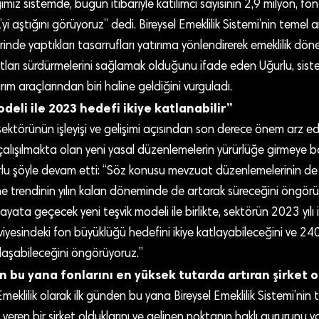
ımız sistemde, bugün itibariyle katılımcı sayısının 2,9 milyon, f
’yi aştığını görüyoruz” dedi. Bireysel Emeklilik Sistemi’nin temel 
nde yaptıkları tasarrufları yatırıma yönlendirerek emeklilik dö
tları sürdürmelerini sağlamak olduğunu ifade eden Uğurlu, siste
ım araçlarından biri haline geldiğini vurguladı.
deli ile 2023 hedefi ikiye katlanabilir”
k sektörünün işleyişi ve gelişimi açısından son derece önem arz 
çalışılmakta olan yeni yasal düzenlemelerin yürürlüğe girmeye b
u şöyle devam etti: “Söz konusu mevzuat düzenlemelerinin de ka
me trendinin yılın kalan döneminde de artarak süreceğini öngör
yata geçecek yeni teşvik modeli ile birlikte, sektörün 2023 yılı i
iyesindeki fon büyüklüğü hedefini ikiye katlayabileceğini ve 240 
laşabileceğini öngörüyoruz.”
 bu yana fonlarını en yüksek tutarda artıran şirket 
klilik olarak ilk günden bu yana Bireysel Emeklilik Sistemi’nin t
veren bir şirket olduklarını ve gelinen noktanın haklı gururunu ya