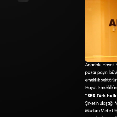
Anadolu Hayat Eme
pazar payını büy
emeklilik sektörü
Hayat Emeklilik’in
“BES Türk halk
Şirketin ulaştığı
Müdürü Mete Uğurlu