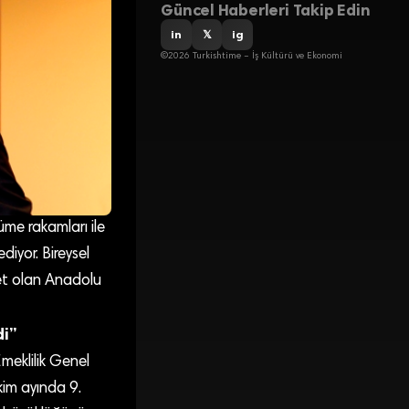
Güncel Haberleri Takip Edin
in
𝕏
ig
©2026 Turkishtime – İş Kültürü ve Ekonomi
üme rakamları ile
iyor. Bireysel
rket olan Anadolu
di”
Emeklilik Genel
Ekim ayında 9.