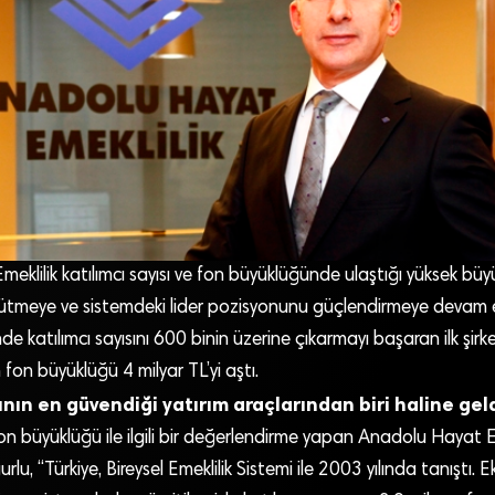
klilik katılımcı sayısı ve fon büyüklüğünde ulaştığı yüksek büy
ütmeye ve sistemdeki lider pozisyonunu güçlendirmeye devam ed
nde katılımcı sayısını 600 binin üzerine çıkarmayı başaran ilk şi
 fon büyüklüğü 4 milyar TL’yi aştı.
ının en güvendiği yatırım araçlarından biri haline gel
 fon büyüklüğü ile ilgili bir değerlendirme yapan Anadolu Hayat 
, “Türkiye, Bireysel Emeklilik Sistemi ile 2003 yılında tanıştı. 