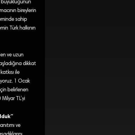
on büyüklüğünün
amacının bireylerin
neminde sahip
min Türk halkının
eden ve uzun
aşladığına dikkat
tkısı ile
üyoruz. 1 Ocak
çin belirlenen
Milyar TL’yi
olduk”
anıtımı ve
şadıklarını