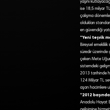
yaşını kutlayacağ
ise 18,5 milyar TL
çalışma dönemleri
oldukları standar
en güvendiği yatır
“Yeni teşvik mo
Bireysel emeklili
süredir üzerinde 
çeken Mete Uğurl
sistemdeki geliş
2013 tarihinde ha
124 Milyar TL sev
aşan hacimlere u
“2012 başından
Anadolu Hayat Eme
gelişimine hizmet 