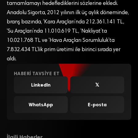
tamamlamayı hedeflediklerini sözlerine ekledi.
Anadolu Sigorta, 2012 yılının ilk üç aylık döneminde,
branş bazında, ‘Kara Araçları’nda 212.361.141 TL,
‘Su Araçları’nda 11.010.619 TL, ‘Nakliyat’ta
10.021.768 TL ve ‘Hava Araçları Sorumluluk’ta
7.832.434 TL’lik prim üretimi ile birinci sırada yer
aldı.
HABERI TAVSIYE ET
LinkedIn
𝕏
WhatsApp
E-posta
İlgili Haberler