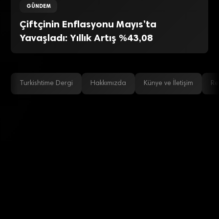
GÜNDEM
Çiftçinin Enflasyonu Mayıs’ta
Yavaşladı: Yıllık Artış %43,08
Turkishtime Dergi
Hakkımızda
Künye ve İletişim
Re