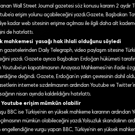
anan Wall Street Journal gazetesi söz konusu kararın 2 aydır Tür
ube’a erişim yolunu açabileceğini yazdı.Gazete, Başbakan T
ye kadar web sitesinin erişime açılması ile ilgili daha alt ka
ini de hatırlattı.
k mahkemesi yasağı hak ihlali olduğunu söyledi
gın gazetelerinden Daily Telegraph, video paylaşım sitesine Türki
ğini yazdı. Gazete ayrıca Başbakan Erdoğan hükümeti tarafın
en Youtube’un kapatılmasının Anayasa Mahkemesi’nin ifade özgür
rdiğine değindi. Gazete, Erdoğan’ın yakın çevresinin dahil old
li kasetlerin internete sızdırılmasının ardından Youtube ve Twitter’
ğının nisan ayında kaldırıldığını hatırlattı.
 Youtube erişim mümkün olabilir
uluşu BBC ise Türkiye’nin en yüksek mahkeme kararının ardından 
çılmasının mümkün olabileceğini yazdı.Yolsuzluk skandalının ar
in engellendiğine vurgu yapan BBC, Türkiye’nin en yüksek mahke