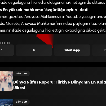
fade özgürlüğünü ihlal edici olduğuna hükmettiğini de aktardı.
s En yüksek mahkeme ‘özgürlüğe aykırı’ dedi
l Times gazetesi Anayasa Mahkemesi’nin Youtube yasağını anaya
u. Gazete, Anayasa Mahkemesi’nin video paylaşım sitesi olan
mesinin ifade özgürlüğünü ihlal ettiğini aktardığına dikkat çekti
IYE ET
In
𝕏
WhatsApp
GÜNDEM
Dünya Nüfus Raporu: Türkiye Dünyanın En Kala
Ülkesi
GÜNDEM