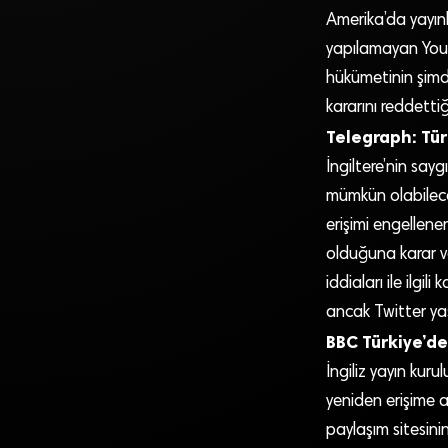
Amerika’da yayınl
yapılamayan Yout
hükümetinin şimdi
kararını reddettiğ
Telegraph: Tür
İngiltere’nin say
mümkün olabilece
erişimi engellen
olduğuna karar ve
iddiaları ile ilgi
ancak Twitter yasa
BBC Türkiye’de
İngiliz yayın kur
yeniden erişime a
paylaşım sitesin