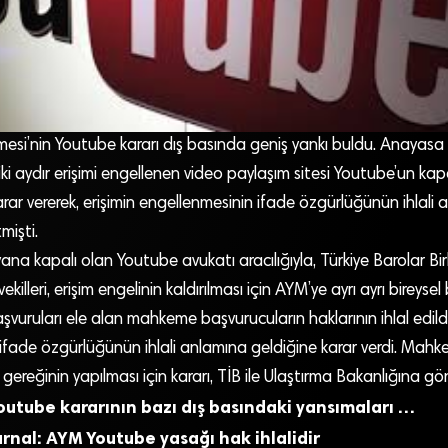
si’nin Youtube kararı dış basında geniş yankı buldu. Anayas
ki aydır erişimi engellenen video paylaşım sitesi Youtube’un kap
arar vererek, erişimin engellenmesinin ifade özgürlüğünün ihlali
mişti.
na kapalı olan Youtube avukatı aracılığıyla, Türkiye Barolar Birli
vekilleri, erişim engelinin kaldırılması için AYM’ye ayrı ayrı bireys
şvuruları ele alan mahkeme başvurucuların haklarının ihlal edildi
 ifade özgürlüğünün ihlali anlamına geldiğine karar verdi. Mah
 gereğinin yapılması için kararı, TİB ile Ulaştırma Bakanlığına g
outube kararının bazı dış basındaki yansımaları …
urnal: AYM Youtube yasağı hak ihlalidir