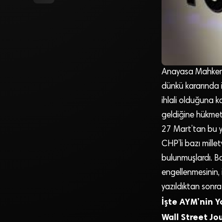
Anayasa Mahkeme
dünkü kararında i
ihlali olduğuna k
geldiğine hükmet
27 Mart’tan bu ya
CHP’li bazı millet
bulunmuşlardı. Ba
engellenmesinin,
yazıldıktan sonra
İşte AYM’nin Y
Wall Street Jo