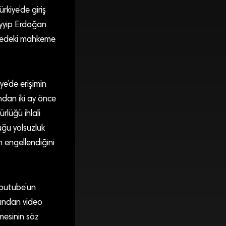
kiye’de giriş
ayyip Erdoğan
demedeki mahkeme
ye’de erişimin
dan iki ay önce
lüğü ihlali
uğu yolsuzluk
in engellendiğini
Youtube’un
dından video
mesinin söz