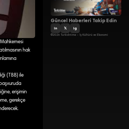
Güncel Haberleri Takip Edin
in
𝕏
ig
©2026 Turkishtime – İş Kültürü ve Ekonomi
a Mahkemesi
atılmasının hak
 anlamına
ği (TBB) ile
el başvuruda
ğine, erişimin
keme, gerekçe
önderecek.