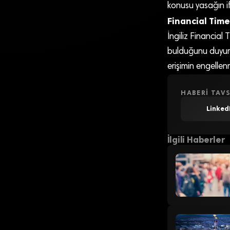
konusu yasağın i
Financial Time
İngiliz Financia
bulduğunu duyurd
erişimin engellen
HABERI TAVS
Linked
İlgili Haberler