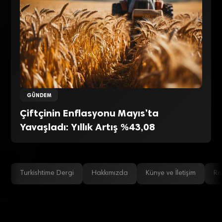
GÜNDEM
Çiftçinin Enflasyonu Mayıs’ta
Yavaşladı: Yıllık Artış %43,08
Turkishtime Dergi
Hakkımızda
Künye ve İletişim
Re