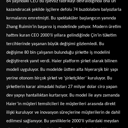
64 yaşındaki CEO bu işlevsiz fabrikayı devraldığında ona ün
kazandıracak şekilde işçilere defolu 74 buzdolabını balyozlarla
kırmalarını emretmişti. Bu spektaküler başlangıcın yanında
Zhang Ruimin’in başarısı iş modelinde yatıyor. Modern üretim
hattını kuran CEO 2000’li yıllara gelindiğinde Çin’in tüketim
tercihlerinde yaşanan büyük değişimi gözlemledi. Bu
değişime 80 bin çalışanın bulunduğu şirkette iş modelini
değiştirerek yanıt verdi. Haier platform şirket olarak bilinen
modeli uyguluyor. Bu modelde üstten alta hiyerarşik bir yapı
yerine otonom birçok şirket ve ‘şirketçikler’ kuruluyor. Bu
şirketlerin karar almadaki hızları 27 milyar dolar ciro yapan
dev yapıyı hantallıktan kurtarıyor. Bu model ile aynı zamanda
Haier’in müşteri temsilcileri ile müşterileri arasında direkt
ilişki kuruluyor ve inovasyon süreçlerine müşterilerin de dahil
edilmesi sağlanıyor. Bu yeniliklerle 2000’li yıllardaki meydan