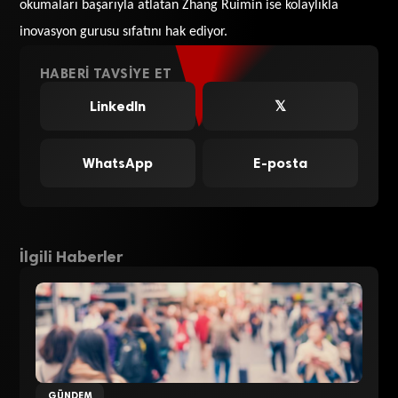
okumaları başarıyla atlatan Zhang Ruimin ise kolaylıkla
inovasyon gurusu sıfatını hak ediyor.
HABERI TAVSIYE ET
LinkedIn
𝕏
WhatsApp
E-posta
İlgili Haberler
GÜNDEM