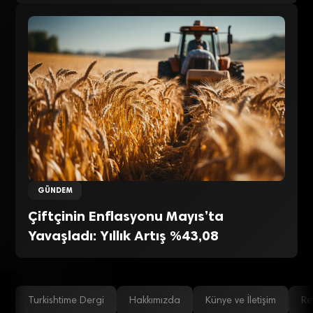
GÜNDEM
Çiftçinin Enflasyonu Mayıs’ta
Yavaşladı: Yıllık Artış %43,08
Turkishtime Dergi
Hakkımızda
Künye ve İletişim
Re