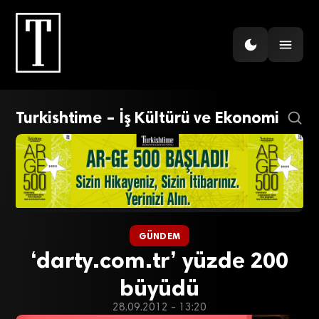
Turkishtime – İş Kültürü ve Ekonomi
GÜNDEM
‘darty.com.tr’ yüzde 200
büyüdü
28.09.2012 - 13:20