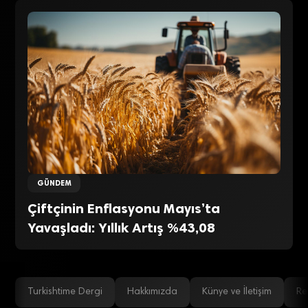
GÜNDEM
Çiftçinin Enflasyonu Mayıs’ta
Yavaşladı: Yıllık Artış %43,08
Turkishtime Dergi
Hakkımızda
Künye ve İletişim
Re