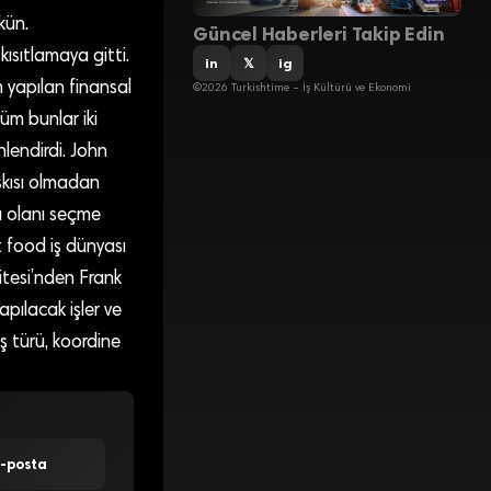
kün.
Güncel Haberleri Takip Edin
ısıtlamaya gitti.
in
𝕏
ig
m yapılan finansal
©2026 Turkishtime – İş Kültürü ve Ekonomi
üm bunlar iki
nlendirdi. John
skısı olmadan
u olanı seçme
st food iş dünyası
itesi’nden Frank
apılacak işler ve
iş türü, koordine
E-posta