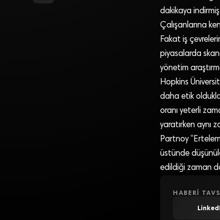
dakikaya indirmiş
Çalışanlarına ken
Fakat iş çevreler
piyasalarda skan
yönetim araştırma
Hopkins Üniversit
daha etik oldukla
oranı yeterli zama
yaratırken aynı z
Partnoy “Erteleme
üstünde düşünülece
edildiği zaman da
HABERI TAVS
Linked