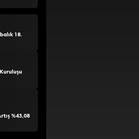
balık 18.
 Kuruluşu
Artış %43,08