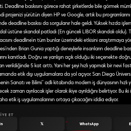
ti. Deadline baskısını görece rahat şirketlerde bile görmek müm
di projenizi yürütün diyen HP ve Google, artık bu programlarını k
inde deadline baskısı da sorgulanır hale geldi. Yüksek hızda işle
dal üstüne skandal patladı (En günceli LIBOR skandalı oldu). T
cısını deadline’ın tüm bunlar üzerindeki etkisini araştırmaya yö
esi’nden Brian Gunia yaptığı deneylerle insanların deadline ba
rını kanıtladı. Doğru ve yanlışın açık olduğu iki seçenekte doğr
n verildiğinde 5 kat arttı. Yani her şeyi hızlı yapmak bir nevi fa
amanda etik dışı uygulamalara da yol açıyor. San Diego Ünivers
nin Sanatı ve Bilimi” adlı kitabında modern iş dünyasının hızlı y
k zaman ayrılacak işler olarak ikiye ayrıldığını belirtiyor. Bu iki 
ha etik iş uygulamalarının ortaya çıkacağını iddia ediyor.
IYE ET
In
𝕏
WhatsApp