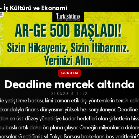
– İş Kültürü ve Ekonomi
GÜNDEM
Deadline mercek altında
21.06.2013 - 11:22
ekilde yetiştirme baskısı, kimi zaman etik dışı yöntemlerin tercih e
 skandalıyla finans dünyasının yüksek hızı sorgulanıyor. Deadline
an en üst düzey yöneticiye kadar hedefleri olan şirketlerin hisse
 baskı artık daha ön plana çıkıyor. Örneğin milyonlarca doları
 borsalar. Geçtiğimiz yıl Tokyo Borsası brokerların boş vakitleri