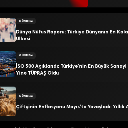
GÜNDEM
Dünya Nüfus Raporu: Türkiye Dünyanın En Kala
Ülkesi
GÜNDEM
İSO 500 Açıklandı: Türkiye’nin En Büyük Sanayi
Yine TÜPRAŞ Oldu
GÜNDEM
Çiftçinin Enflasyonu Mayıs’ta Yavaşladı: Yıllık 