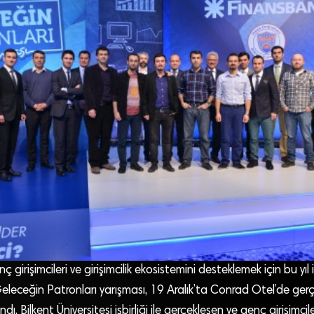
 girişimcileri ve girişimcilik ekosistemini desteklemek için bu yıl ik
Geleceğin Patronları yarışması, 19 Aralık’ta Conrad Otel’de gerç
ndı. Bilkent Üniversitesi işbirliği ile gerçekleşen ve genç girişimcil