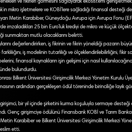
etenekleri ve fikirleri görmesini sağlayarak ekosistemi genişletmek
’ın mikro işletmelere ve KOBİ’lere sağladığı finansal desteği d
ulayan Metin Karabiber, Güneydoğu Avrupa için Avrupa Fonu (EFS
de imzaladıkları 25 bin Euro’luk krediyi de mikro ve küçük ölçekte
i sunmaktan mutlu olacaklarını belirtti.
aylarını değerlendirirken, iş fikrinin ve fikrin yöneldiği pazarın büy
e farklılığını, iş modelinin tutarlılığı ve ölçeklendirilebilirliğini, fikir
belerini, finansal kaynakların işin gelişimi için nasıl kullanılacağı
nünde bulundurdu.
rası Bilkent Üniversitesi Girişimcilik Merkezi Yönetim Kurulu Üy
asının ardından gerçekleşen ödül töreninde birinciliğe layık gör
girişimci, bir yıl içinde şirketini kurma koşuluyla sermaye desteği
dı. Genç girişimciye ödülünü Finansbank KOBİ ve Tarım Bankac
Metin Karabiber ve Bilkent Üniversitesi Girişimcilik Merkezi Yöne
slim etti.