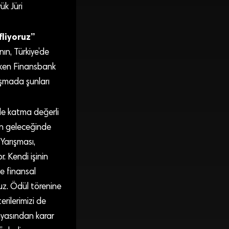
k Jüri
liyoruz”
nın, Türkiye’de
eken Finansbank
uşmada şunları
 de katma değerli
zin geleceğinde
 Yarışması,
r. Kendi işinin
ve finansal
z. Ödül törenine
rilerimizi de
nyasından karar