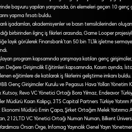
rinde başvuru yapılan yarışmada, ön elemeleri geçen 10 genç gi
arını yapma fırsatı buldu.
arılı işadamları, akademisyenler ve basın temsilcilerinden oluşan
ğı birbirinden ilginç iş fikirleri arasında, Game Looper
projesiy
iliğe layık görülerek Finansbank’tan 50 bin TL’lik işletme sermay
ndı.
layan program kapsamında yarışmaya katılan genç girişimciler, 
rden Değere Girişimcilik Eğitimleri kapsamında, Kasım ayında, İst
nen eğitimlere de katılarak iş fikirlerini geliştirme imkanı buldu
TOBB Genç Girişimciler Kurulu ve Pegasus Hava Yolları Yönetim 
 Kutsoy, Revo VC Yönetici Ortağı Bora Yılmaz, Endeavor Türkiye
ler Müdürü Kaan Kalıpçı, 3TS Capital Partners Türkiye Yatırım
 Ekonomi Müdürü Emin Çapa, Şirket Ortağım Melek Yatırımcı 
n, 212LTD VC Yönetici Ortağı Numan Numan, Bilkent Üniversit
Yardımcısı Örsan Örge, Infomag Yayıncılık Genel Yayın Yönetme