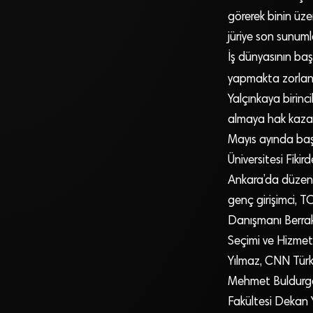
görerek binin üze
jüriye son sunuml
İş dünyasının baş
yapmakta zorlandı
Yalçınkaya birinc
almaya hak kaza
Mayıs ayında baş
Üniversitesi Fiki
Ankara’da düzenle
genç girişimci, 
Danışmanı Berrak
Seçimi ve Hizmet
Yılmaz, CNN Türk
Mehmet Buldurga
Fakültesi Dekan 