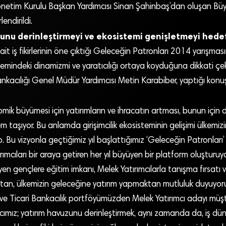
netim Kurulu Başkan Yardımcısı Sinan Şahinbaş’dan oluşan Büyü
endirildi.
unu derinleştirmeyi ve ekosistemi genişletmeyi hedef
ait iş fikirlerinin öne çıktığı Geleceğin Patronları 2014 yarışması
istemindeki dinamizmi ve yaratıcılığı ortaya koyduğuna
dikkati ç
nkacılığı Genel Müdür Yardımcısı Metin Karabiber, yaptığı kon
omik büyümesi için yatırımların ve ihracatın artması, bunun için
 taşıyor. Bu anlamda girişimcilik ekosisteminin gelişimi ülkemi
hip. Bu vizyonla geçtiğimiz yıl başlattığımız ‘Geleceğin Patronları’
atırımcıları bir araya getiren her yıl büyüyen bir platform oluşturuyo
yen gençlere eğitim imkanı, Melek Yatırımcılarla tanışma fırsatı 
an, ülkemizin geleceğine yatırım yapmaktan mutluluk duyuyoru
ı ve Ticari Bankacılık portföyümüzden Melek Yatırımcı adayı müşte
cımız; yatırım havuzunu derinleştirmek, aynı zamanda da, iş dü