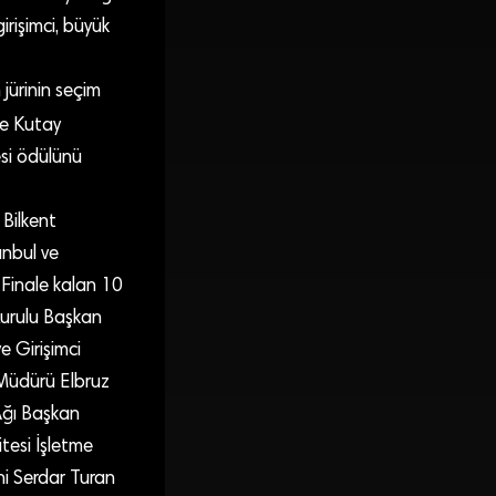
rişimci, büyük
 jürinin seçim
le Kutay
esi ödülünü
Bilkent
anbul ve
. Finale kalan 10
Kurulu Başkan
 Girişimci
 Müdürü Elbruz
Ağı Başkan
esi İşletme
ni Serdar Turan