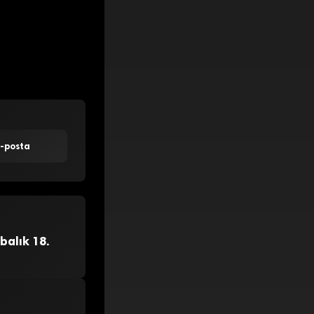
E-posta
balık 18.