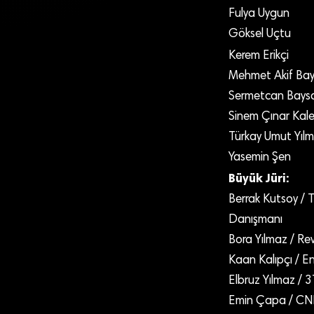
Fulya Uygun
Göksel Uçtu
Kerem Erikçi
Mehmet Akif Bay
Sermetcan Baysa
Sinem Çınar Kal
Türkay Umut Yıl
Yasemin Şen
Büyük Jüri:
Berrak Kutsoy / 
Danışmanı
Bora Yılmaz / Re
Kaan Kalıpçı / E
Elbruz Yılmaz / 
Emin Çapa / CN