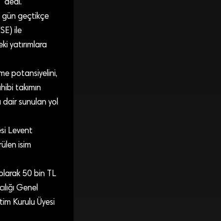
” dedi.
e gün geçtikçe
E) ile
ki yatırımlara
üme potansiyelini,
 sahibi takımın
na dair sunulan yol
esi Levent
ülen isim
 olarak 50 bin TL
ılığı Genel
tim Kurulu Üyesi