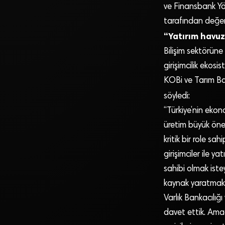
ve Finansbank Yö
tarafından değerl
“Yatırım havuz
Bilişim sektörüne 
girişimcilik ekos
KOBi ve Tarım Ba
söyledi:
“Türkiye’nin ekon
üretim büyük önem
kritik bir role sa
girişimciler ile y
sahibi olmak iste
kaynak yaratmakt
Varlık Bankacılığ
davet ettik. Ama