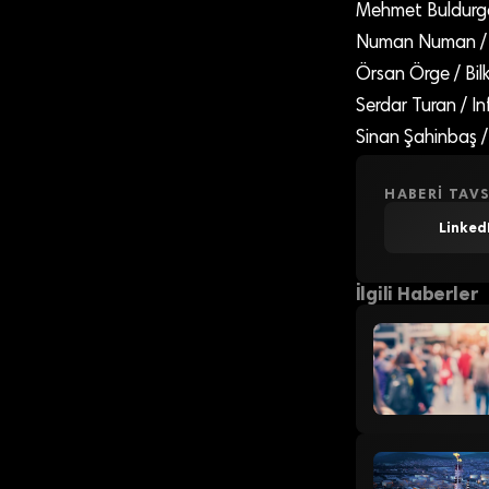
Mehmet Buldurgan
Numan Numan / 
Örsan Örge / Bilk
Serdar Turan / I
Sinan Şahinbaş /
HABERI TAVS
Linked
İlgili Haberler