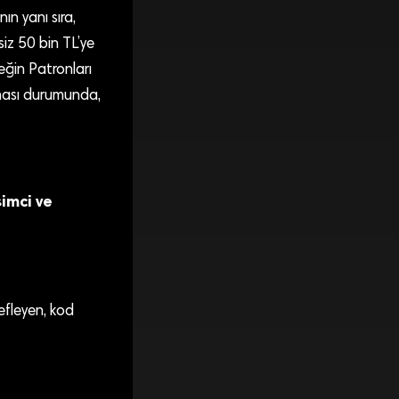
ın yanı sıra,
siz 50 bin TL’ye
eğin Patronları
alması durumunda,
imci ve
efleyen, kod