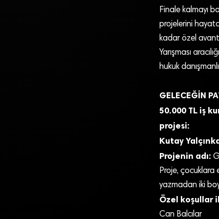
Finale kalmayı baş
projelerini hayat
kadar özel avanta
Yarışması aracılı
hukuk danışmanlı
GELECEĞİN PA
50.000 TL iş k
projesi:
Kutay Yalçınk
Projenin adı:
G
Proje, çocuklara
yazmadan iki boyu
Özel koşullar 
Can Balcılar