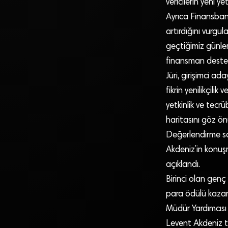
vericilerin yeni y
Ayrıca Finansbank
artırdığını vurg
geçtiğimiz günler
finansman desteğ
Jüri, girişimci ad
fikrin yenilikçilik v
yetkinlik ve tecrü
haritasını göz ö
Değerlendirme son
Akdeniz’in konuşm
açıklandı.
Birinci olan genç 
para ödülü kazan
Müdür Yardımcısı 
Levent Akdeniz te