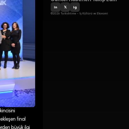
in
𝕏
ig
©2026 Turkishtime – İş Kültürü ve Ekonomi
incisini
ekleşen final
erden büyük ilgi