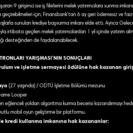
aran 9 girişimci ise iş fikirlerini melek yatırımcılara sunma imkanın
a geçirebilmeleri için, Finansbank’tan 6 ay geri ödemesiz ve faiz
jlarla sunulan krediye başvurma imkanı elde etti. Ayrıca Gelec
ğıyla irtibata geçilen melek yatırımcılardan 1 yıl içinde yatırım 
ğı desteğinden de faydalanabilecek.
TRONLARI YARIŞMASI’NIN SONUÇLARI
urulum ve işletme sermayesi ödülüne hak kazanan giriş
aya
(27 yaşında) / ODTÜ İşletme Bölümü mezunu
ame Looper
 en eğlenceli yoldan algoritma kurma becerisi kazandırmayı hed
tlu mobil oyun geliştirme bir platformu.
ile kredi kullanma imkanına hak kazananlar: