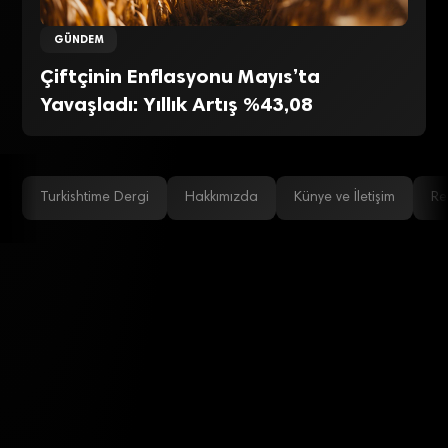
GÜNDEM
Çiftçinin Enflasyonu Mayıs’ta
Yavaşladı: Yıllık Artış %43,08
Turkishtime Dergi
Hakkımızda
Künye ve İletişim
Re