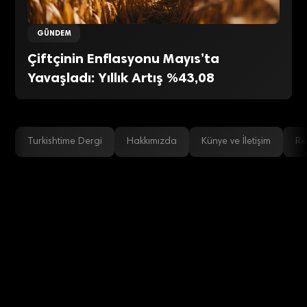
GÜNDEM
Çiftçinin Enflasyonu Mayıs’ta
Yavaşladı: Yıllık Artış %43,08
Turkishtime Dergi
Hakkımızda
Künye ve İletişim
Re