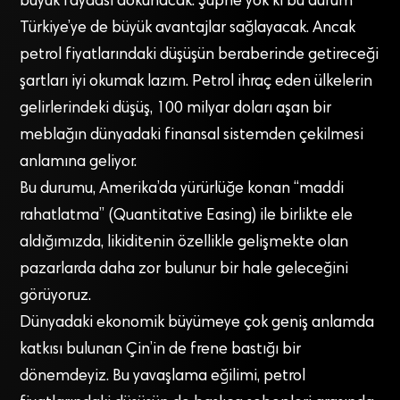
büyük faydası dokunacak. Şüphe yok ki bu durum
Türkiye’ye de büyük avantajlar sağlayacak. Ancak
petrol fiyatlarındaki düşüşün beraberinde getireceği
şartları iyi okumak lazım. Petrol ihraç eden ülkelerin
gelirlerindeki düşüş, 100 milyar doları aşan bir
meblağın dünyadaki finansal sistemden çekilmesi
anlamına geliyor.
Bu durumu, Amerika’da yürürlüğe konan “maddi
rahatlatma” (Quantitative Easing) ile birlikte ele
aldığımızda, likiditenin özellikle gelişmekte olan
pazarlarda daha zor bulunur bir hale geleceğini
görüyoruz.
Dünyadaki ekonomik büyümeye çok geniş anlamda
katkısı bulunan Çin’in de frene bastığı bir
dönemdeyiz. Bu yavaşlama eğilimi, petrol