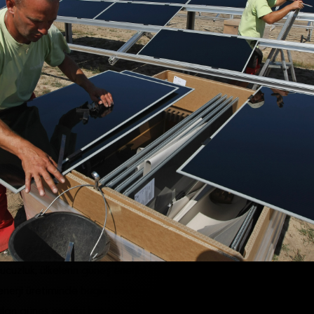
ucuzluk, ülkelerin güneş enerjisi kullanımına da yol açıyor. Geçmiş
enerji üretiminde bugün sadece yüzde 0.1’lik paya sahip olsa da
ulan güneş enerjisi kapasitesi son 18 ayda, geçmiş 30 yıldaki kapa