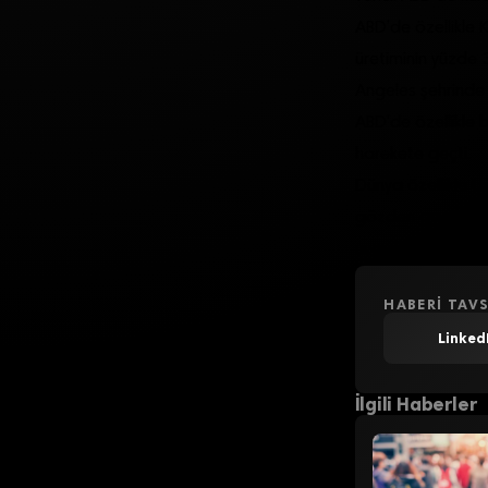
ABD’de özellikle K
üretiminin yüzde 
Angeles şehrinde g
ABD’de özellikle 
harekete geçti.
Dünya özellikle Uz
gözden geçiriyor.
uygun zaman gö
HABERI TAVS
Linked
İlgili Haberler