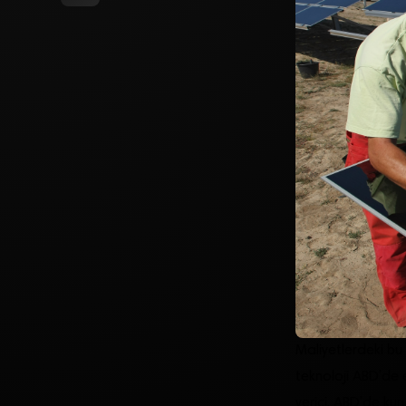
Maliyetlerdeki bu 
teknoloji ABD’de 
verici. ABD’de kur