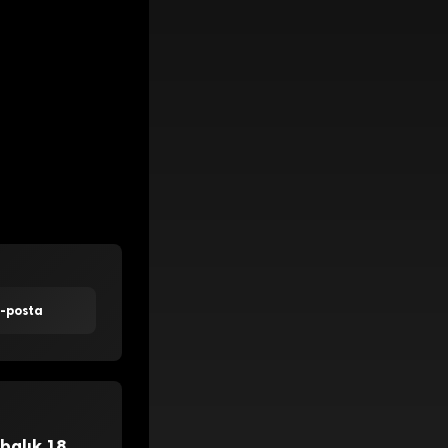
let 2020’de enerji
ı. Eyaletin Los
oları buluyor.
 bankalar da
ni yeniden
 için bundan
E-posta
balık 18.