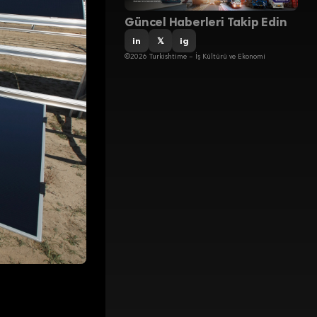
Güncel Haberleri Takip Edin
in
𝕏
ig
©2026 Turkishtime – İş Kültürü ve Ekonomi
te pahalı olan bu
 büyüme ilham
siteyi geçti.