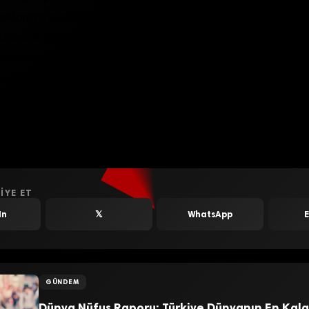
aliforniya eyaletinde hızla güneş enerjisi kapasitesi artarken eya
33’ünü rüzgar, güneş ve jeotermalden elde etmek istediğini açıklad
erçekleştirilen kitlesel güneş paneli yatırımları da birkaç milyar d
bu projelere yönelik finansman olanaklarını kolaylaştırmak üzere
akdoğu’da ucuzlayan güneş panelleriyle birlikte enerji stratejileri
 Maden faciası yaşayan Türkiye’nin güneş enerjisine göz kırpması
zükmüyor.
IYE ET
In
𝕏
WhatsApp
GÜNDEM
Dünya Nüfus Raporu: Türkiye Dünyanın En Kala