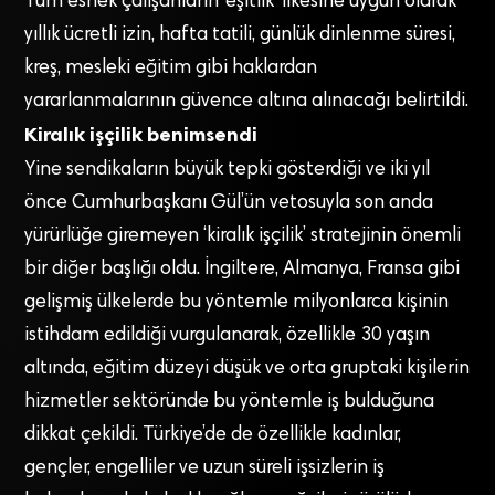
Tüm esnek çalışanların ‘eşitlik’ ilkesine uygun olarak
yıllık ücretli izin, hafta tatili, günlük dinlenme süresi,
kreş, mesleki eğitim gibi haklardan
yararlanmalarının güvence altına alınacağı belirtildi.
Kiralık işçilik benimsendi
Yine sendikaların büyük tepki gösterdiği ve iki yıl
önce Cumhurbaşkanı Gül’ün vetosuyla son anda
yürürlüğe giremeyen ‘kiralık işçilik’ stratejinin önemli
bir diğer başlığı oldu. İngiltere, Almanya, Fransa gibi
gelişmiş ülkelerde bu yöntemle milyonlarca kişinin
istihdam edildiği vurgulanarak, özellikle 30 yaşın
altında, eğitim düzeyi düşük ve orta gruptaki kişilerin
hizmetler sektöründe bu yöntemle iş bulduğuna
dikkat çekildi. Türkiye’de de özellikle kadınlar,
gençler, engelliler ve uzun süreli işsizlerin iş