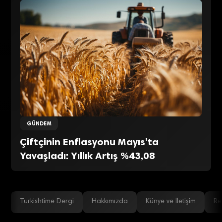
GÜNDEM
Çiftçinin Enflasyonu Mayıs’ta
Yavaşladı: Yıllık Artış %43,08
Turkishtime Dergi
Hakkımızda
Künye ve İletişim
Re