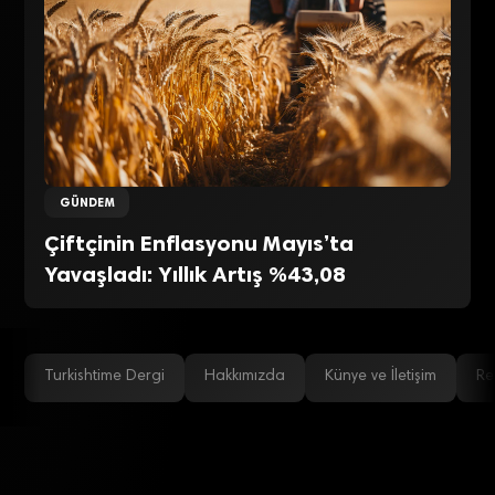
GÜNDEM
Çiftçinin Enflasyonu Mayıs’ta
Yavaşladı: Yıllık Artış %43,08
Turkishtime Dergi
Hakkımızda
Künye ve İletişim
Re