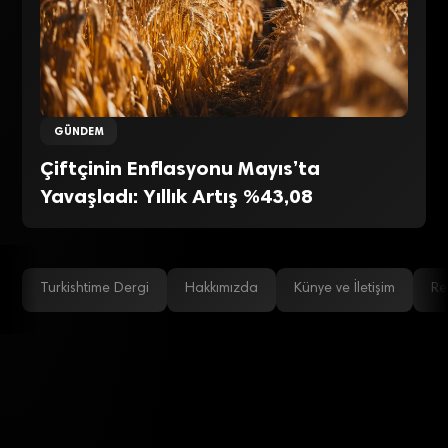
GÜNDEM
Çiftçinin Enflasyonu Mayıs’ta
Yavaşladı: Yıllık Artış %43,08
Turkishtime Dergi
Hakkımızda
Künye ve İletişim
Re