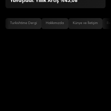
Yavaşladı: Yıllık Artış %43,08
Turkishtime Dergi
Hakkımızda
Künye ve İletişim
Re