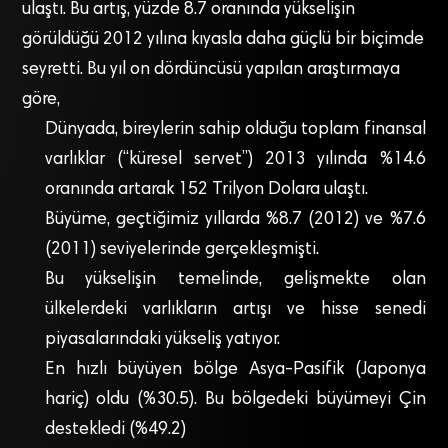
ulaştı. Bu artış, yüzde 8.7 oranında yükselişin
görüldüğü 2012 yılına kıyasla daha güçlü bir biçimde
seyretti. Bu yıl on dördüncüsü yapılan araştırmaya
göre,
Dünyada, bireylerin sahip olduğu toplam finansal
varlıklar (“küresel servet”) 2013 yılında %14.6
oranında artarak 152 Trilyon Dolara ulaştı.
Büyüme, geçtiğimiz yıllarda %8.7 (2012) ve %7.6
(2011) seviyelerinde gerçekleşmişti.
Bu yükselişin temelinde, gelişmekte olan
ülkelerdeki varlıkların artışı ve hisse senedi
piyasalarındaki yükseliş yatıyor.
En hızlı büyüyen bölge Asya-Pasifik (Japonya
hariç) oldu (%30.5). Bu bölgedeki büyümeyi Çin
destekledi (%49.2)