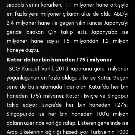
sıradaki yerini korurken, 1.1 milyoner hane artışıyla
en fazla yeni milyoner çıkaran ülke de oldu. ABD’yi
2.4 milyoner hane ile geçen yılın ikincisi Japonya’yı
geride bırakan Çin takip etti. Japonya’da ise
milyoner hane sayısı 1.5 milyondan 1.2 milyon
haneye düştü.
Katar’da her bin haneden 175’i milyoner
BCG Küresel Varlık 2013 raporuna göre, milyoner
yoğunluğunun en fazla olduğu ülke ise Katar. Geçen
sene de bu sıralamada lider olan Katar’da her bin
haneden 175’i milyoner. Katar’ı İsviçre ve Singapur
takip ediyor. İsviçre’de her bin haneden 127’si,
Singapur’da ise her bin haneden 100’ü milyon
doların üzerinde varlığa sahip. Listenin genelinde ise
Arap ülkelerinin ağırlığı hissediliyor. Türkiye’nin 1000