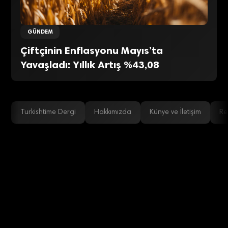
GÜNDEM
Çiftçinin Enflasyonu Mayıs’ta
Yavaşladı: Yıllık Artış %43,08
Turkishtime Dergi
Hakkımızda
Künye ve İletişim
Re