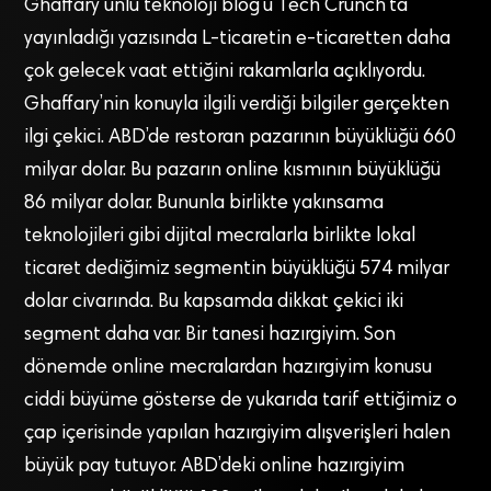
Ghaffary ünlü teknoloji blog’u Tech Crunch’ta
yayınladığı yazısında L-ticaretin e-ticaretten daha
çok gelecek vaat ettiğini rakamlarla açıklıyordu.
Ghaffary’nin konuyla ilgili verdiği bilgiler gerçekten
ilgi çekici. ABD’de restoran pazarının büyüklüğü 660
milyar dolar. Bu pazarın online kısmının büyüklüğü
86 milyar dolar. Bununla birlikte yakınsama
teknolojileri gibi dijital mecralarla birlikte lokal
ticaret dediğimiz segmentin büyüklüğü 574 milyar
dolar civarında. Bu kapsamda dikkat çekici iki
segment daha var. Bir tanesi hazırgiyim. Son
dönemde online mecralardan hazırgiyim konusu
ciddi büyüme gösterse de yukarıda tarif ettiğimiz o
çap içerisinde yapılan hazırgiyim alışverişleri halen
büyük pay tutuyor. ABD’deki online hazırgiyim