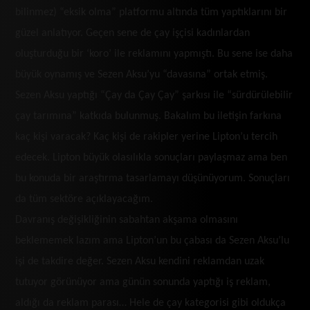
bilinmez) “eksik olma” platformu altında tüm yaptıklarını bir
güzel anlatıyor. Geçen sene de çay işçisi kadınlardan
oluşturduğu bir ‘koro’ ile reklamını yapmıştı. Bu sene ise daha
büyük oynamış ve Sezen Aksu’yu “davasına” ortak etmiş.
Sezen Aksu yaptığı “Çay da Çay Çay” şarkısı ile “sürdürülebilir
çay tarımına” katkıda bulunmuş. Bakalım bu iletişin farkına
kaç kişi varacak? Kaç kişi de rakipler yerine Lipton’u tercih
edecek. Lipton büyük olasılıkla sonuçları paylaşmaz ama ben
bu konuda bir araştırma tasarlamayı düşünüyorum. Sonuçları
da tüm sektöre açıklayacağım.
Davranış değişikliğinin sabahtan akşama olmasını
beklememek lazım ama Lipton’un bu çabası da Sezen Aksu’lu
işi de takdire değer. Sezen Aksu kendini reklamdan uzak
tutuyor görünüyor ama günün sonunda yaptığı iş reklam,
aldığı da reklam parası… Hele de çay kategorisi gibi oldukça