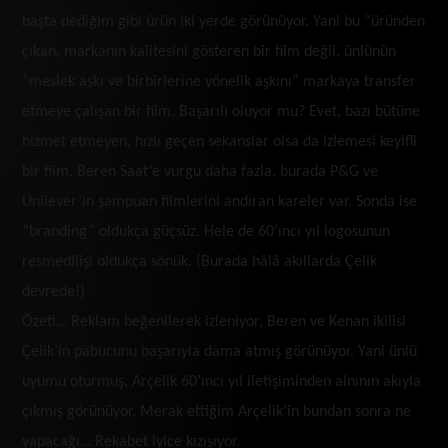
başta dediğim gibi ürün iki yerde görünüyor. Yani bu “üründen
çıkan, markanın kalitesini gösteren bir film değil, ünlünün
“meslek aşkı ve birbirlerine yönelik aşkını” markaya transfer
etmeye çalışan bir film. Başarılı oluyor mu? Evet, bazı bütüne
hizmet etmeyen, hızlı geçen sekanslar olsa da izlemesi keyifli
bir film. Beren Saat’e vurgu daha fazla, burada P&G ve
Unilever’in şampuan filmlerini andıran kareler var. Sonda ise
“branding” oldukça güçsüz. Hele de 60’ıncı yıl logosunun
resmedilişi oldukça sönük. (Burada hâlâ akıllarda Çelik
devrede!)
Özeti… Reklam beğenilerek izleniyor, Beren ve Kenan ikilisi
Çelik’in pabucunu başarıyla dama atmış görünüyor. Yani ünlü
uyumu oturmuş, Arçelik 60’ıncı yıl iletişiminden alnının akıyla
çıkmış görünüyor. Merak ettiğim Arçelik’in bundan sonra ne
yapacağı… Rekabet iyice kızışıyor.