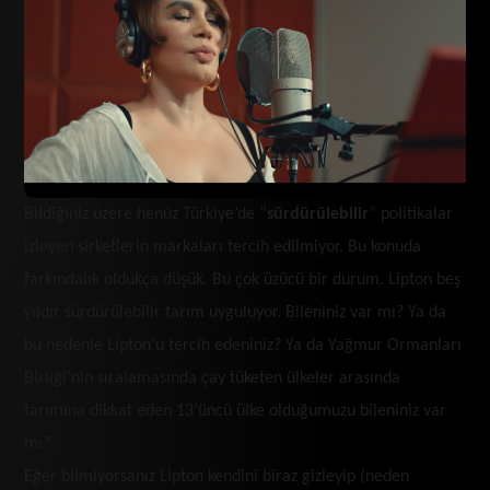
Bildiğiniz üzere henüz Türkiye’de “
sürdürülebilir
” politikalar
izleyen şirketlerin markaları tercih edilmiyor. Bu konuda
farkındalık oldukça düşük. Bu çok üzücü bir durum. Lipton beş
yıldır sürdürülebilir tarım uyguluyor. Bileniniz var mı? Ya da
bu nedenle Lipton’u tercih edeniniz? Ya da Yağmur Ormanları
Birliği’nin sıralamasında çay tüketen ülkeler arasında
tarımına dikkat eden 13’üncü ülke olduğumuzu bileniniz var
mı?
Eğer bilmiyorsanız Lipton kendini biraz gizleyip (neden