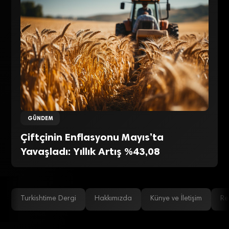
GÜNDEM
Çiftçinin Enflasyonu Mayıs’ta
Yavaşladı: Yıllık Artış %43,08
Turkishtime Dergi
Hakkımızda
Künye ve İletişim
Re