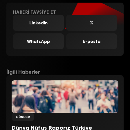
HABERI TAVSIYE ET
LinkedIn
𝕏
WhatsApp
E-posta
İlgili Haberler
GÜNDEM
Dünya Nüfus Raporu: Türkiye