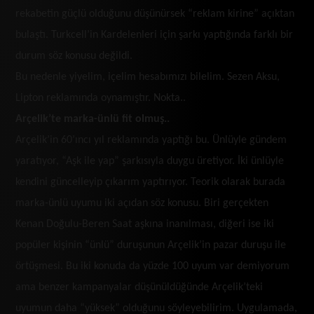
rekabetin güçlü olduğunu düşünürsek “reklam kirine” açıktan
bulaştı. Turkcell’in Kardelenleri için şarkı yaptığında farklı bir
durum söz konusu değildi.
Bu nedenle yiyelim, içelim hesabımızı bilelim. Sezen Aksu,
Lipton reklamında oynamıştır. Nokta..
Arçelik’te marka-ünlü fit olmuş..
Arçelik’in 60’ıncı yıl reklamında yaptığı bu. Ünlüyle gündem
yaratıyor, “Aşk ile yap” şarkısıyla duygu üretiyor. İki ünlüyle
kendini güncelleyip çıkarım yaptırıyor. Teorik olarak burada
marka-ünlü uyumu iki açıdan söz konusu. Biri gerçekten
Kenan Doğulu-Beren Saat aşkına inanılması, diğeri ise iki
popüler kişinin “ünlü” duruşunun Arçelik’in pazar duruşu ile
örtüşmesi. Bu iki konuda da yüzde 100 uyum var demiyorum
ama benzer kampanyalar düşünüldüğünde Arçelik’teki
uyumun daha “yüksek” olduğunu söyleyebilirim. Uygulamada,