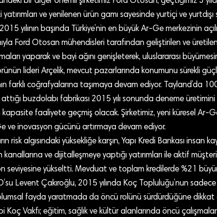
deki bir diğer önemli şirketimiz Ford Otosan, geçtiğimiz 3 yıld
 yatırımları ve yenilenen ürün gamı sayesinde yurtiçi ve yurtdışı 
 2015 yılının başında Türkiye’nin en büyük Ar-Ge merkezinin açıl
ıyla Ford Otosan mühendisleri tarafından geliştirilen ve üretile
maları yaparak ve bayi ağını genişleterek, uluslararası büyümesin
ünün lideri Arçelik, mevcut pazarlarında konumunu sürekli güçl
ın farklı coğrafyalarına taşımaya devam ediyor. Tayland’da 100
i attığı buzdolabı fabrikası 2015 yılı sonunda deneme üretimini g
kapasite faaliyete geçmiş olacak. Şirketimiz, yeni küresel Ar-G
 Ar-Ge ve inovasyon gücünü artırmaya devam ediyor.
rın risk algısındaki yüksekliğe karşın, Yapı Kredi Bankası insan k
anallarına ve dijitalleşmeye yaptığı yatırımları ile aktif müşteri
on seviyesine yükseltti. Mevduat ve toplam kredilerde %21 büyüm
’su Levent Çakıroğlu, 2015 yılında Koç Topluluğu’nun sadec
plumsal fayda yaratmada da öncü rolünü sürdürdüğüne dikkat 
i Koç Vakfı; eğitim, sağlık ve kültür alanlarında öncü çalışmaları