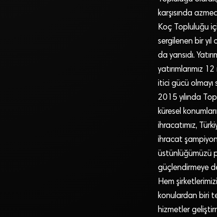
karşısında azmeder
Koç Topluluğu içi
sergilenen bir yı
da yansıdı. Yatı
yatırımlarımız 12
itici gücü olmayı
2015 yılında Toplu
küresel konumları
ihracatımız, Türki
ihracat şampiyonl
üstünlüğümüzü pe
güçlendirmeye deva
Hem şirketlerimiz
konulardan biri te
hizmetler geliştir