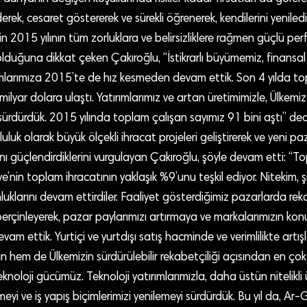
ek, cesaret göstererek ve sürekli öğrenerek, kendilerini yeniledik
n 2015 yılının tüm zorluklara ve belirsizliklere rağmen güçlü pe
l olduğuna dikkat çeken Çakıroğlu, “İstikrarlı büyümemiz, finansa
rımlarımıza 2015’te de hız kesmeden devam ettik. Son 4 yılda 
 milyar dolara ulaştı. Yatırımlarımız ve artan üretimimizle, Ülke
 sürdürdük. 2015 yılında toplam çalışan sayımız 91 bini aştı” ded
luk olarak büyük ölçekli ihracat projeleri geliştirerek ve yeni paz
nı güçlendirdiklerini vurgulayan Çakıroğlu, şöyle devam etti: “
ye’nin toplam ihracatının yaklaşık %9’unu teşkil ediyor. Nitekim, ş
uklarını devam ettirdiler. Faaliyet gösterdiğimiz pazarlarda rek
rçinleyerek, pazar paylarımızı artırmaya ve markalarımızın k
m ettik. Yurtiçi ve yurtdışı satış hacminde ve verimlilikte artışl
in hem de Ülkemizin sürdürülebilir rekabetçiliği açısından en ço
knoloji gücümüz. Teknoloji yatırımlarımızla, daha üstün nitelikli 
meyi ve iş yapış biçimlerimizi yenilemeyi sürdürdük. Bu yıl da, Ar