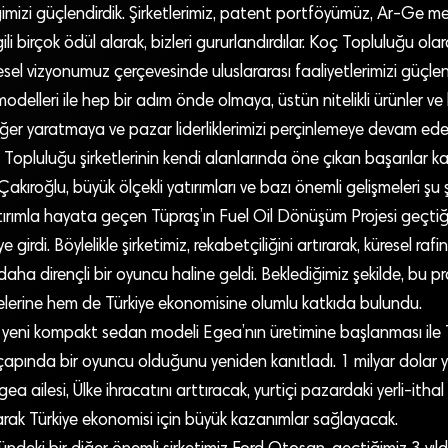
iğimizi güçlendirdik. Şirketlerimiz, patent portföyümüz, Ar-Ge me
lgili birçok ödül alarak, bizleri gururlandırdılar. Koç Topluluğu o
el vizyonumuz çerçevesinde uluslararası faaliyetlerimizi güçlen
 modelleri ile hep bir adım önde olmaya, üstün nitelikli ürünler ve
değer yaratmaya ve pazar liderliklerimizi perçinlemeye devam ede
Topluluğu şirketlerinin kendi alanlarında öne çıkan başarılar kay
kıroğlu, büyük ölçekli yatırımları ve bazı önemli gelişmeleri şu şe
tırımla hayata geçen Tüpraş’ın Fuel Oil Dönüşüm Projesi geçtiği
e girdi. Böylelikle şirketimiz, rekabetçiliğini artırarak, küresel rafi
ha dirençli bir oyuncu haline geldi. Beklediğimiz şekilde, bu p
elerine hem de Türkiye ekonomisine olumlu katkıda bulundu.
 yeni kompakt sedan modeli Egea’nın üretimine başlanması ile
apında bir oyuncu olduğunu yeniden kanıtladı. 1 milyar dolar y
gea ailesi, Ülke ihracatını arttıracak, yurtiçi pazardaki yerli-ith
arak Türkiye ekonomisi için büyük kazanımlar sağlayacak.