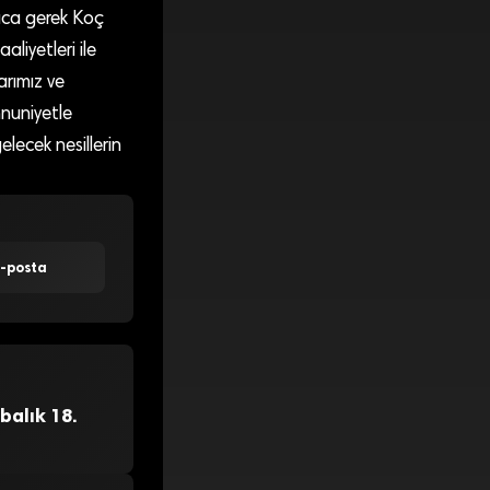
yrıca gerek Koç
liyetleri ile
arımız ve
mnuniyetle
elecek nesillerin
E-posta
balık 18.