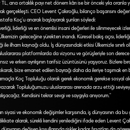
r TL, ana ortaklık payı net dönem kârı ise bir önceki yıla oranla 
rak gerçekleşti. CEO Levent Çakıroğlu, bilanço başarısını değerl
afa Koç’u anarak başlayarak şunları söyledi:
erliği, liderliği ve en önemlisi insani değerleri ile silinmeyecek i
kemizin geleceğine yürekten inandı. Küresel bakış açısı, liderliği, k
iği ile ilham kaynağı oldu. İş dünyasındaki etkisi Ülkemizle sınır
uslararası platformlarda da vizyonu ve görüşleriyle son derece etk
z ve erken ayrılışının tarifsiz üzüntüsünü yaşıyoruz. Bizlere bıra
çıkarak, bize emanet edilen bayrağı daha da ileriye taşımak en
 amaçla Koç Topluluğu olarak gerek ekonomik gerekse sosyal al
 yazarak Topluluğumuzu uluslararası arenada arzu ettiği seviyey
ışacağız. Kendisini tekrar sevgi ve saygıyla anıyorum.”
iyasi ve ekonomik değişimler karşısında, iş dünyasının da bu g
 dikkate alarak, sürekli kendini yenilediğini ifade eden Levent Ça
 dünyanın değişen koşullarında riskler kadar fırsatları da görerek