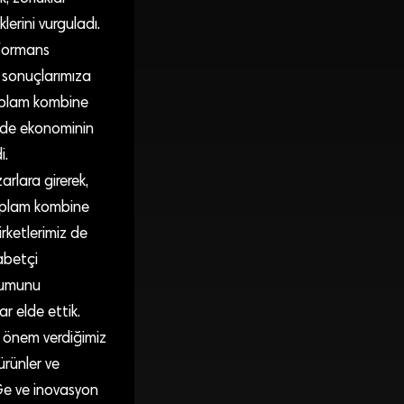
lerini vurguladı.
rformans
l sonuçlarımıza
toplam kombine
mizde ekonominin
i.
arlara girerek,
Toplam kombine
irketlerimiz de
abetçi
onumunu
ar elde ettik.
k önem verdiğimiz
ürünler ve
-Ge ve inovasyon