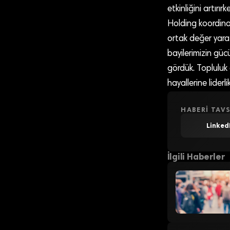
etkinliğini artırı
Holding koordinas
ortak değer yaratm
bayilerimizin güc
gördük. Topluluk o
hayallerine lide
HABERI TAVS
Linked
İlgili Haberler