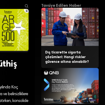
Tavsiye Edilen Haber
Dış ticarette sigorta
çözümleri: Hangi riskler
üthiş
güvence altına alınabilir?
yılında Koç
ve belirsizliklere
tırken, konsolide