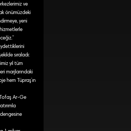
rkezlerimiz ve
larak önümüzdeki
dirmeye, yeni
 hizmetlerle
ceğiz.”
dettiklerini
kilde sıraladı:
miz yıl tüm
neri marjlarındaki
roje hem Tüpraş’ın
 Tofaş Ar-Ge
atırımla
al dengesine