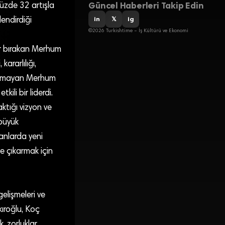
Güncel Haberleri Takip Edin
yüzde 32 artışla
in
𝕏
ig
endirdiği
©2026 Turkishtime – İş Kültürü ve Ekonomi
zler bırakan Merhum
ararlılığı,
lı olmayan Merhum
ili bir liderdi.
ktığı vizyon ve
 büyük
anlarda yeni
e çıkarmak için
elişmeleri ve
kıroğlu, Koç
, zorluklar