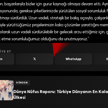
rken, başarılarıyla bizler için gurur kaynağı olmaya devam etti. A
yonunda, gerekse şirketlerimizde yürütülen sosyal sorumluluk faa
ayı sürdürdük. Uzun vadeli, stratejik bir bakış açısıyla, çalışanl
üyle yürüttüğümüz projelerimizin kalıcı çözümler yarattığını me
larak uzun vadeli sürdürülebilir bir gelecek arzu ettiğimiz için, g
rlik etme sorumluluğumuz olduğunu da unutmuyoruz.”
IYE ET
In
𝕏
WhatsApp
GÜNDEM
Dünya Nüfus Raporu: Türkiye Dünyanın En Kala
Ülkesi