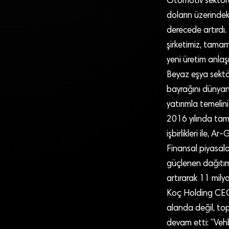
Otomotiv sektörün
doların üzerindeki
derecede artırdı.
şirketimiz, tamam
yeni üretim anlaş
Beyaz eşya sektör
bayrağını dünyan
yatırımla temelin
2016 yılında tam 
işbirlikleri ile,
Finansal piyasala
güçlenen dağıtım k
artırarak 11 mily
Koç Holding CEO
alanda değil, to
devam etti: “Vehb