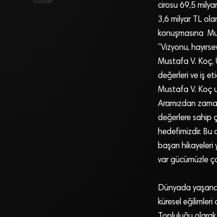
cirosu 69,5 milya
3,6 milyar TL ola
konuşmasına Must
“Vizyonu, hayırsev
Mustafa V. Koç, Ül
değerleri ve iş et
Mustafa V. Koç ul
Aramızdan zamansı
değerlere sahip 
hedefimizdir. Bu
başarı hikayeleri
var gücümüzle çal
Dünyada yaşanan s
küresel eğilimleri
Topluluğu olarak,