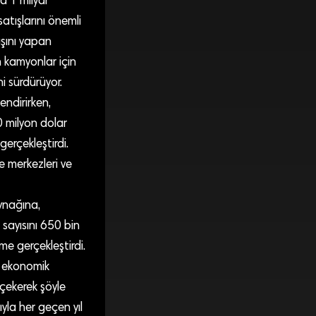
a 1 milyar
satışlarını önemli
ışını yapan
n kamyonlar için
i sürdürüyor.
endirirken,
 milyon dolar
erçekleştirdi.
e merkezleri ve
aynağına,
 sayısını 650 bin
e gerçekleştirdi.
e ekonomik
çekerek şöyle
yla her geçen yıl