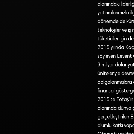
alanındaki liderl
yatırımlarımızla i
dönemde de küres
teknolojiler ve iş
tüketiciler için 
2015 yılında Koç 
söyleyen Levent Ça
3 milyar dolar ya
üniteleriyle devrey
dalgalanmalara da
finansal gösterg
2015’te Tofaş’ın
alanında dünya ç
gerçekleştirilen E
olumlu katkı yap