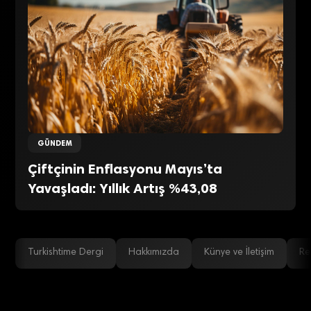
GÜNDEM
Çiftçinin Enflasyonu Mayıs’ta
Yavaşladı: Yıllık Artış %43,08
Turkishtime Dergi
Hakkımızda
Künye ve İletişim
Re