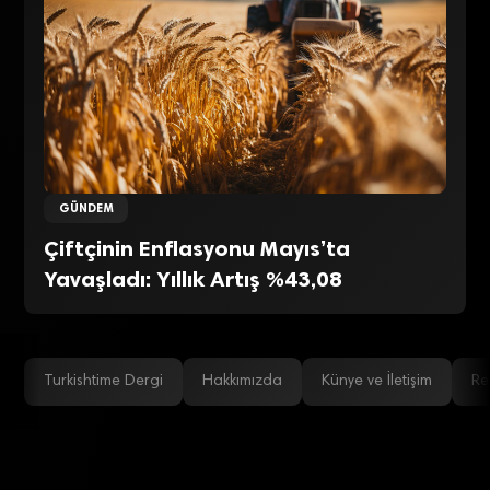
GÜNDEM
Çiftçinin Enflasyonu Mayıs’ta
Yavaşladı: Yıllık Artış %43,08
Turkishtime Dergi
Hakkımızda
Künye ve İletişim
Re