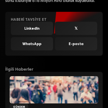
sonu itibariyle 818 Milyon Avro olarak kaydedildi.
HABERI TAVSIYE ET
LinkedIn
𝕏
WhatsApp
E-posta
İlgili Haberler
GÜNDEM