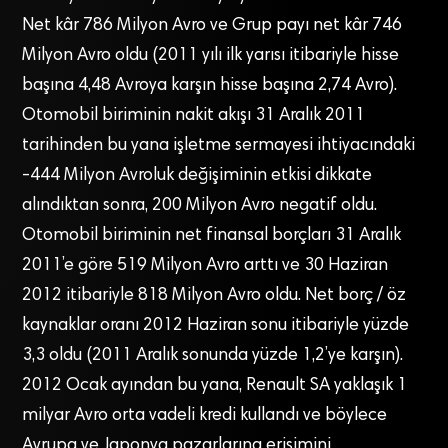
Net kâr 786 Milyon Avro ve Grup payı net kâr 746
Milyon Avro oldu (2011 yılı ilk yarısı itibariyle hisse
başına 4,48 Avroya karşın hisse başına 2,74 Avro).
Otomobil biriminin nakit akışı 31 Aralık 2011
tarihinden bu yana işletme sermayesi ihtiyacındaki
-444 Milyon Avroluk değişiminin etkisi dikkate
alındıktan sonra, 200 Milyon Avro negatif oldu.
Otomobil biriminin net finansal borçları 31 Aralık
2011’e göre 519 Milyon Avro arttı ve 30 Haziran
2012 itibariyle 818 Milyon Avro oldu. Net borç / öz
kaynaklar oranı 2012 Haziran sonu itibariyle yüzde
3,3 oldu (2011 Aralık sonunda yüzde 1,2’ye karşın).
2012 Ocak ayından bu yana, Renault SA yaklaşık 1
milyar Avro orta vadeli kredi kullandı ve böylece
Avrupa ve Japonya pazarlarına erişimini