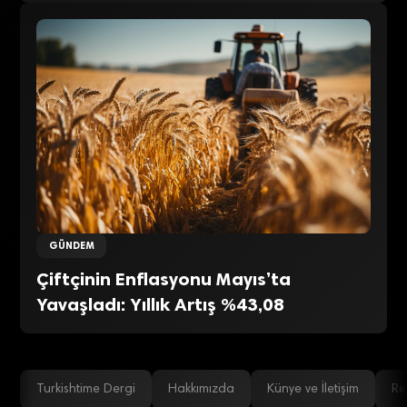
GÜNDEM
Çiftçinin Enflasyonu Mayıs’ta
Yavaşladı: Yıllık Artış %43,08
Turkishtime Dergi
Hakkımızda
Künye ve İletişim
Re