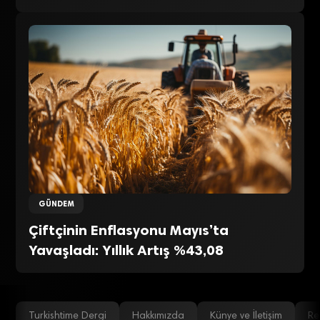
GÜNDEM
Çiftçinin Enflasyonu Mayıs’ta
Yavaşladı: Yıllık Artış %43,08
Turkishtime Dergi
Hakkımızda
Künye ve İletişim
Re