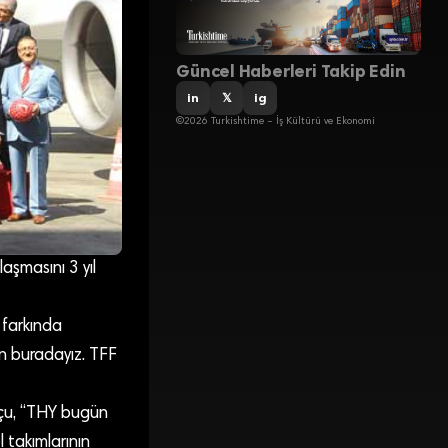
Güncel Haberleri Takip Edin
in
𝕏
ig
©2026 Turkishtime – İş Kültürü ve Ekonomi
aşmasını 3 yıl
 farkında
in buradayız. TFF
opçu, “THY bugün
 takımlarının