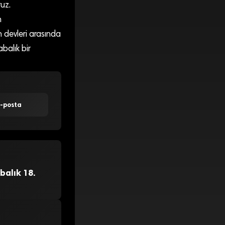
uz.
n
n devleri arasında
balık bir
E-posta
balık 18.