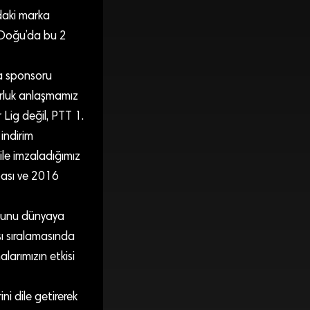
daki marka
 Doğu’da bu 2
a sponsoru
orluk anlaşmamız
 Lig değil, PTT 1.
indirim
le imzaladığımız
pası ve 2016
 bunu dünyaya
ı sıralamasında
larımızın etkisi
ni dile getirerek