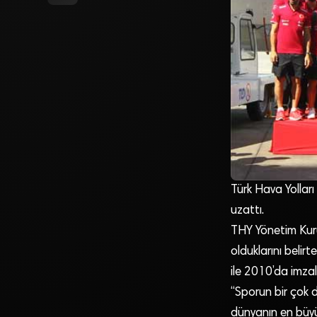
Türk Hava Yolları
uzattı.
THY Yönetim Kuru
olduklarını belir
ile 2010’da imzal
“Sporun bir çok d
dünyanın en büyü