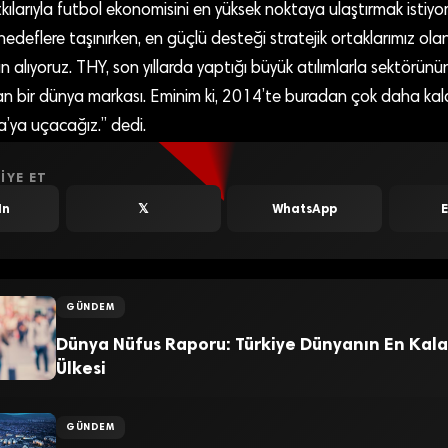
kılarıyla futbol ekonomisini en yüksek noktaya ulaştırmak istiyor
eflere taşınırken, en güçlü desteği stratejik ortaklarımız ola
 alıyoruz. THY, son yıllarda yaptığı büyük atılımlarla sektörünü
an bir dünya markası. Eminim ki, 2014’te buradan çok daha kala
ya’ya uçacağız.” dedi.
IYE ET
In
𝕏
WhatsApp
GÜNDEM
Dünya Nüfus Raporu: Türkiye Dünyanın En Kala
Ülkesi
GÜNDEM