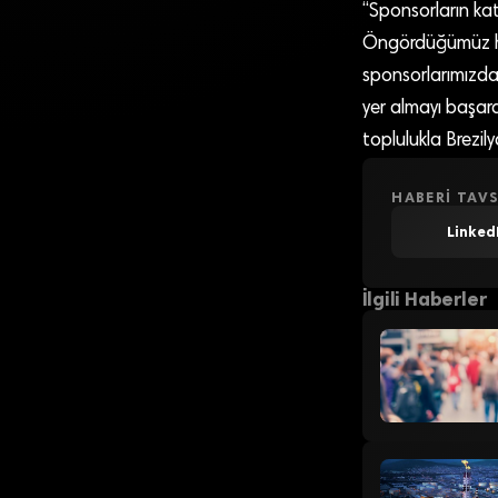
“Sponsorların kat
Öngördüğümüz hed
sponsorlarımızdan
yer almayı başar
toplulukla Brezil
HABERI TAVS
Linked
İlgili Haberler