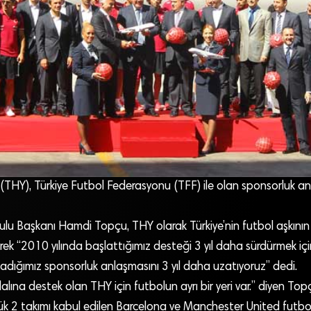
 (THY), Türkiye Futbol Federasyonu (TFF) ile olan sponsorluk anl
lu Başkanı Hamdi Topçu, THY olarak Türkiye’nin futbol aşkının
terek “2010 yılında başlattığımız desteği 3 yıl daha sürdürmek iç
adığımız sponsorluk anlaşmasını 3 yıl daha uzatıyoruz” dedi.
alına destek olan THY için futbolun ayrı bir yeri var.” diyen T
k 2 takımı kabul edilen Barcelona ve Manchester United futbol