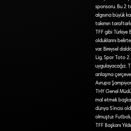
sponsoru. Bu 2 t
algısına büyük k
takımın taraftarl
TFF gibi Türkiye
olduklarını beli
var. Bireysel dal
Lig, Spor Toto 2.
uygulayacağız. T
anlaşma çerçeves
Avrupa Şampiyona
THY Genel Müdürü
mal etmek başka 
dünya 5’incisi ol
olmuştur. Futbol
TFF Başkanı Yıldı