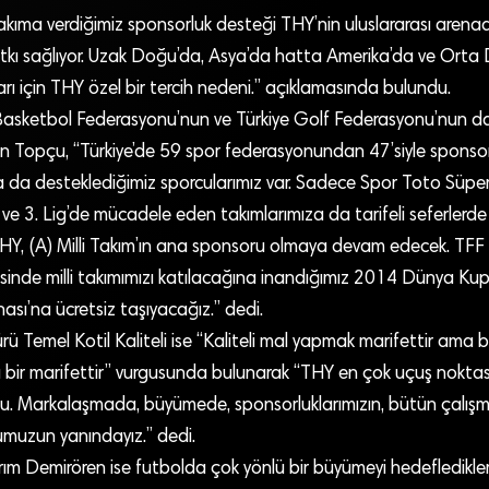
akıma verdiğimiz sponsorluk desteği THY’nin uluslararası arena
atkı sağlıyor. Uzak Doğu’da, Asya’da hatta Amerika’da ve Orta
arı için THY özel bir tercih nedeni.” açıklamasında bulundu.
 Basketbol Federasyonu’nun ve Türkiye Golf Federasyonu’nun d
rten Topçu, “Türkiye’de 59 spor federasyonundan 47’siyle spons
da da desteklediğimiz sporcularımız var. Sadece Spor Toto Süper
 ve 3. Lig’de mücadele eden takımlarımıza da tarifeli seferlerde 
HY, (A) Milli Takım’ın ana sponsoru olmaya devam edecek. TFF i
inde milli takımımızı katılacağına inandığımız 2014 Dünya Ku
sı’na ücretsiz taşıyacağız.” dedi.
 Temel Kotil Kaliteli ise “Kaliteli mal yapmak marifettir ama
bir marifettir” vurgusunda bulunarak “THY en çok uçuş noktas
du. Markalaşmada, büyümede, sponsorluklarımızın, bütün çalışma
umuzun yanındayız.” dedi.
rım Demirören ise futbolda çok yönlü bir büyümeyi hedefledikleri