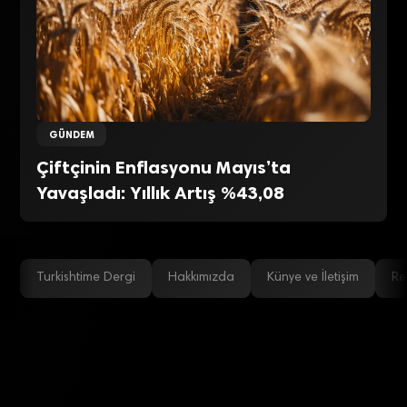
GÜNDEM
Çiftçinin Enflasyonu Mayıs’ta
Yavaşladı: Yıllık Artış %43,08
Turkishtime Dergi
Hakkımızda
Künye ve İletişim
Re