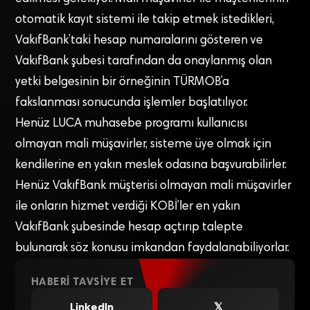
otomatik kayıt sistemi ile takip etmek istedikleri,
VakıfBank’taki hesap numaralarını gösteren ve
VakıfBank şubesi tarafından da onaylanmış olan
yetki belgesinin bir örneğinin TÜRMOB’a
fakslanması sonucunda işlemler başlatılıyor.
Henüz LUCA muhasebe programı kullanıcısı
olmayan mali müşavirler, sisteme üye olmak için
kendilerine en yakın meslek odasına başvurabilirler.
Henüz VakıfBank müşterisi olmayan mali müşavirler
ile onların hizmet verdiği KOBİ’ler en yakın
VakıfBank şubesinde hesap açtırıp talepte
bulunarak söz konusu imkandan faydalanabiliyorlar.
HABERI TAVSIYE ET
LinkedIn
𝕏