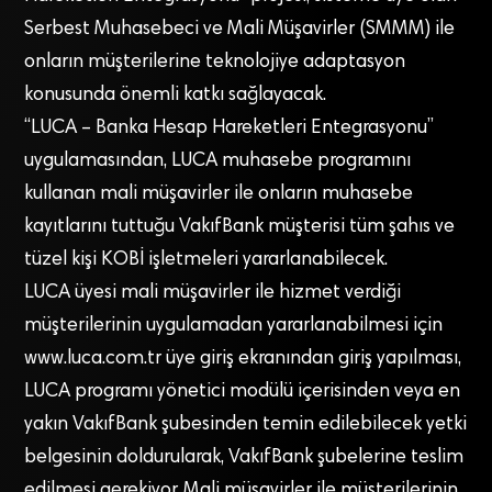
Serbest Muhasebeci ve Mali Müşavirler (SMMM) ile
onların müşterilerine teknolojiye adaptasyon
konusunda önemli katkı sağlayacak.
“LUCA – Banka Hesap Hareketleri Entegrasyonu”
uygulamasından, LUCA muhasebe programını
kullanan mali müşavirler ile onların muhasebe
kayıtlarını tuttuğu VakıfBank müşterisi tüm şahıs ve
tüzel kişi KOBİ işletmeleri yararlanabilecek.
LUCA üyesi mali müşavirler ile hizmet verdiği
müşterilerinin uygulamadan yararlanabilmesi için
www.luca.com.tr üye giriş ekranından giriş yapılması,
LUCA programı yönetici modülü içerisinden veya en
yakın VakıfBank şubesinden temin edilebilecek yetki
belgesinin doldurularak, VakıfBank şubelerine teslim
edilmesi gerekiyor. Mali müşavirler ile müşterilerinin