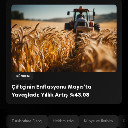
GÜNDEM
Çiftçinin Enflasyonu Mayıs’ta
Yavaşladı: Yıllık Artış %43,08
Turkishtime Dergi
Hakkımızda
Künye ve İletişim
Re