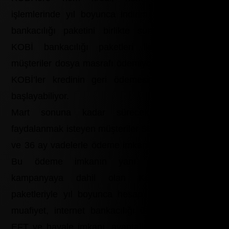
işlemlerinde yıl boyunca indirim sağlayan KOBİ
bankacılığı paketini birlikte sunuyor. Kredisini,
KOBİ bankacılığı paketleri ile birlikte alan
müşteriler dosya masrafı ödemiyor. Ayrıca dileyen
KOBİ’ler kredinin geri ödemesine 3 ay sonra
başlayabiliyor.
Mart sonuna kadar sürecek kampanyadan
faydalanmak isteyen müşteriler 50 bin TL’ye kadar
ve 36 ay vadelerle ödeme imkanına sahip olacak.
Bu ödeme imkanın yanı sıra müşteriler,
kampanyaya dahil olan KOBİ bankacılığı
paketleriyle yıl boyunca hesap işlem ücretinden
muafiyet, internet bankacılığı üzerinden ücretsiz
EFT ve havale imkanı, avantajlı kredi fiyatlaması