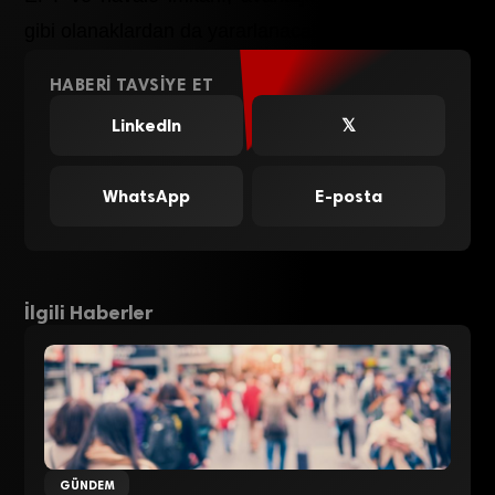
gibi olanaklardan da yararlanacak.
HABERI TAVSIYE ET
LinkedIn
𝕏
WhatsApp
E-posta
İlgili Haberler
GÜNDEM