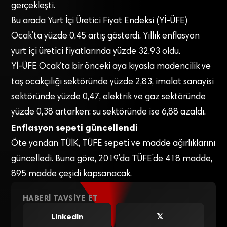
gerçekleşti.
Bu arada Yurt İçi Üretici Fiyat Endeksi (Yİ-ÜFE)
Ocak’ta yüzde 0,45 artış gösterdi. Yıllık enflasyon
yurt içi üretici fiyatlarında yüzde 32,93 oldu.
Yİ-ÜFE Ocak’ta bir önceki aya kıyasla madencilik ve
taş ocakçılığı sektöründe yüzde 2,83, imalat sanayisi
sektöründe yüzde 0,47, elektrik ve gaz sektöründe
yüzde 0,38 artarken; su sektöründe ise 6,88 azaldı.
Enflasyon sepeti güncellendi
Öte yandan TÜİK, TÜFE sepeti ve madde ağırlıklarını
güncelledi. Buna göre, 2019’da TÜFE’de 418 madde,
895 madde çeşidi kapsanacak.
HABERI TAVSIYE ET
LinkedIn
𝕏