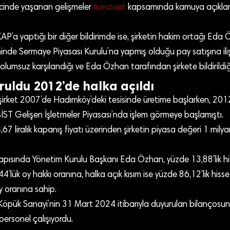
cinde yaşanan gelişmeler
mevzuat
kapsamında kamuya açıkl
AP’a yaptığı bir diğer bildirimde ise, şirketin hakim ortağı Eda 
inde Sermaye Piyasası Kurulu’na yapmış olduğu pay satışına ili
olumsuz karşılandığı ve Eda Özhan tarafından şirkete bildirildiğ
ruldu 2012’de halka açıldı
şirket 2007’de Hadımköy’deki tesisinde üretime başlarken, 2012
BİST Gelişen İşletmeler Piyasası’nda işlem görmeye başlamıştı.
7 liralık kapanış fiyatı üzerinden şirketin piyasa değeri 1 mily
 yapısında Yönetim Kurulu Başkanı Eda Özhan, yüzde 13,88’lik h
44’lük oy hakkı oranına, halka açık kısım ise yüzde 86,12’lik hisse
y oranına sahip.
Köpük Sanayi’nin 31 Mart 2024 itibarıyla duyurulan bilançosun
ersonel çalışıyordu.