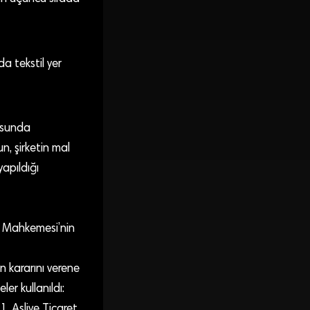
ada tekstil yer
usunda
n, şirketin mal
apıldığı
et Mahkemesi’nin
 kararını verene
ler kullanıldı:
. Asliye Ticaret