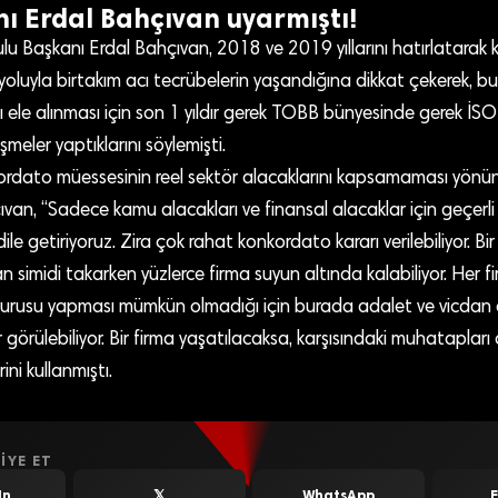
ı Erdal Bahçıvan uyarmıştı!
lu Başkanı Erdal Bahçıvan, 2018 ve 2019 yıllarını hatırlatara
 yoluyla birtakım acı tecrübelerin yaşandığına dikkat çekerek, 
ı ele alınması için son 1 yıldır gerek TOBB bünyesinde gerek İS
şmeler yaptıklarını söylemişti.
kordato müessesinin reel sektör alacaklarını kapsamaması yön
van, “Sadece kamu alacakları ve finansal alacaklar için geçerli 
r dile getiriyoruz. Zira çok rahat konkordato kararı verilebiliyor. B
n simidi takarken yüzlerce firma suyun altında kalabiliyor. Her f
urusu yapması mümkün olmadığı için burada adalet ve vicdan
r görülebiliyor. Bir firma yaşatılacaksa, karşısındaki muhatapları
ini kullanmıştı.
IYE ET
In
𝕏
WhatsApp