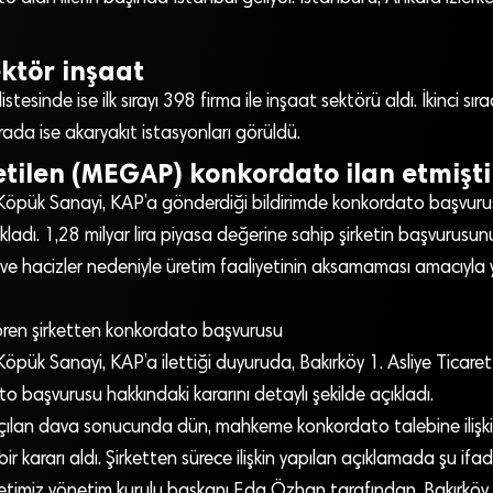
ektör inşaat
 listesinde ise ilk sırayı 398 firma ile inşaat sektörü aldı. İkinci sır
ırada ise akaryakıt istasyonları görüldü.
tilen (MEGAP) konkordato ilan etmişti
Köpük Sanayi, KAP’a gönderdiği bildirimde konkordato başvur
adı. 1,28 milyar lira piyasa değerine sahip şirketin başvurusunu
 ve hacizler nedeniyle üretim faaliyetinin aksamaması amacıyla y
ren şirketten konkordato başvurusu
öpük Sanayi, KAP’a ilettiği duyuruda, Bakırköy 1. Asliye Ticar
to başvurusu hakkındaki kararını detaylı şekilde açıkladı.
ılan dava sonucunda dün, mahkeme konkordato talebine ilişkin
ir kararı aldı. Şirketten sürece ilişkin yapılan açıklamada şu ifade
rketimiz yönetim kurulu başkanı Eda Özhan tarafından, Bakırköy 1