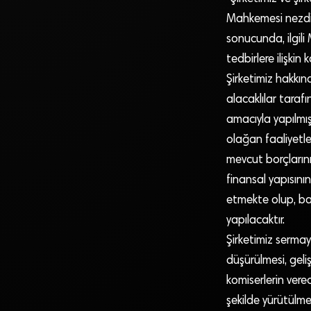
Mahkemesi nezdi
sonucunda, ilgili
tedbirlere ilişkin k
Şirketimiz hakkın
alacaklılar taraf
amacıyla yapılmışt
olağan faaliyetle
mevcut borçlarını
finansal yapısını
etmekte olup, ba
yapılacaktır.
Şirketimiz sermaye
düşürülmesi, gel
komiserlerin vere
şekilde yürütülmes