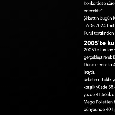
Konkordato süre
edecektir”
Şirkettin bugün K
16.05.2024 tarih
Kurul tarafından 
2005’te ku
2005’te kurulan 
gerçekleştirerek 
Dünkü seansta 4,6
liraydı.
Şirketin ortaklık
karşılık yüzde 58,
yüzde 41,56’lık o
Mega Polietilen 
bünyesinde 401 p