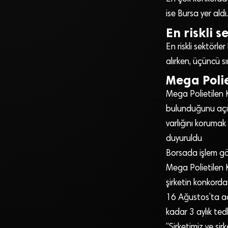
ise Bursa yer aldı.
En riskli s
En riskli sektörler
alırken, üçüncü s
Mega Polie
Mega Polietilen 
bulunduğunu açıkl
varlığını korumak
duyuruldu
Borsada işlem gö
Mega Polietilen K
şirketin konkorda
16 Ağustos’ta aç
kadar 3 aylık tedb
“Şirketimiz ve şi