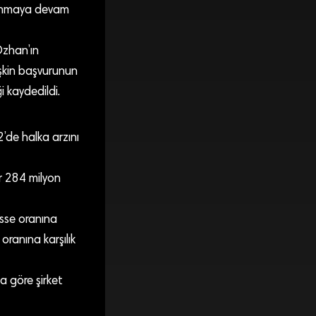
anmaya devam
Özhan’ın
şkin başvurunun
i kaydedildi.
’de halka arzını
ar 284 milyon
isse oranına
 oranına karşılık
a göre şirket