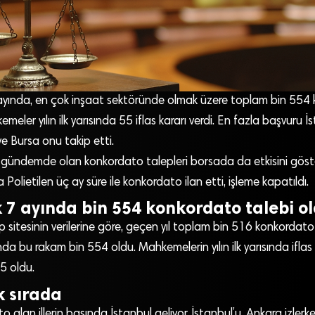
 7 ayında, en çok inşaat sektöründe olmak üzere toplam bin 55
meler yılın ilk yarısında 55 iflas kararı verdi. En fazla başvuru 
ve Bursa onu takip etti.
ündemde olan konkordato talepleri borsada da etkisini göst
Polietilen üç ay süre ile konkordato ilan etti, işleme kapatıldı.
k 7 ayında bin 554 konkordato talebi o
sitesinin verilerine göre, geçen yıl toplam bin 516 konkordato
da bu rakam bin 554 oldu. Mahkemelerin yılın ilk yarısında iflas 
55 oldu.
k sırada
 alan illerin başında İstanbul geliyor. İstanbul’u, Ankara izler