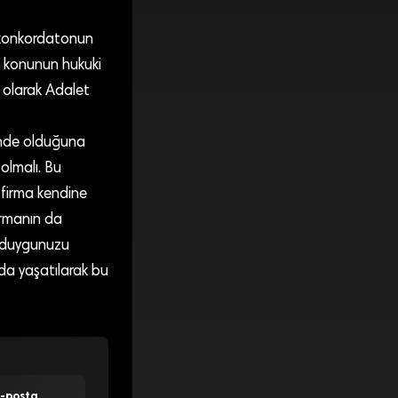
k konkordatonun
bu konunun hukuki
O olarak Adalet
ünde olduğuna
olmalı. Bu
ir firma kendine
irmanın da
 duygunuzu
 da yaşatılarak bu
E-posta