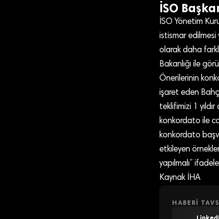
İSO Başkan
İSO Yönetim Kuru
istismar edilmesi
olarak daha farkl
Bakanlığı ile görü
Önerilerinin kon
işaret eden Bahçı
teklifimizi 1 yıldı
konkordato ile ca
konkordato başv
etkileyen örnekle
yapılmalı” ifadeler
Kaynak İHA
HABERI TAVS
Linked