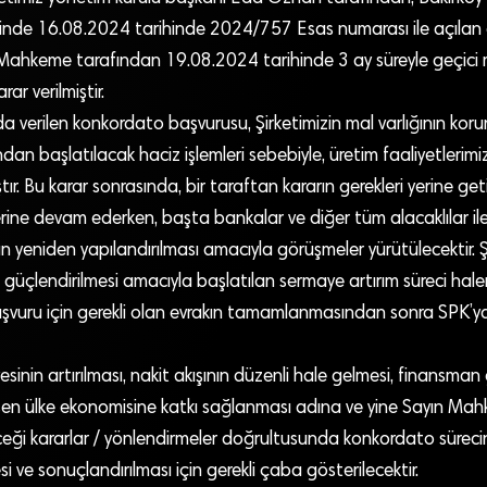
nde 16.08.2024 tarihinde 2024/757 Esas numarası ile açılan
 Mahkeme tarafından 19.08.2024 tarihinde 3 ay süreyle geçici mü
arar verilmiştir.
da verilen konkordato başvurusu, Şirketimizin mal varlığının kor
ından başlatılacak haciz işlemleri sebebiyle, üretim faaliyetleri
ır. Bu karar sonrasında, bir taraftan kararın gerekleri yerine getir
rine devam ederken, başta bankalar ve diğer tüm alacaklılar ile
n yeniden yapılandırılması amacıyla görüşmeler yürütülecektir. Ş
n güçlendirilmesi amacıyla başlatılan sermaye artırım süreci ha
şvuru için gerekli olan evrakın tamamlanmasından sonra SPK’ya
sinin artırılması, nakit akışının düzenli hale gelmesi, finansman 
işen ülke ekonomisine katkı sağlanması adına ve yine Sayın Ma
ceği kararlar / yönlendirmeler doğrultusunda konkordato sürecinin
i ve sonuçlandırılması için gerekli çaba gösterilecektir.