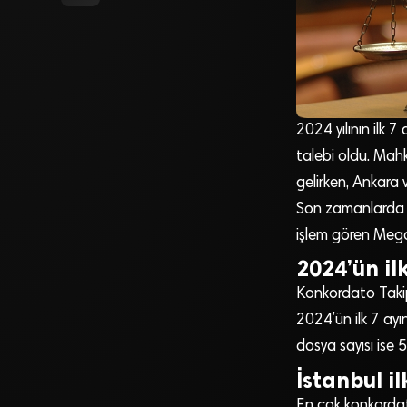
2024 yılının ilk
talebi oldu. Mahke
gelirken, Ankara 
Son zamanlarda g
işlem gören Mega 
2024’ün il
Konkordato Takip 
2024’ün ilk 7 ayın
dosya sayısı ise 
İstanbul il
En çok konkordato