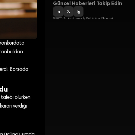
Güncel Haberleri Takip Edin
in
𝕏
ig
©2026 Turkishtime – İş Kültürü ve Ekonomi
4 konkordato
İstanbul’dan
erdi. Borsada
ldu
 talebi olurken
kararı verdiği
ken üçüncü sırada