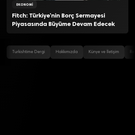
EKONOMI
Fitch: Türkiye’nin Borç Sermayesi
Piyasasında Büyüme Devam Edecek
Turkishtime Dergi
Hakkımızda
Künye ve İletişim
Re