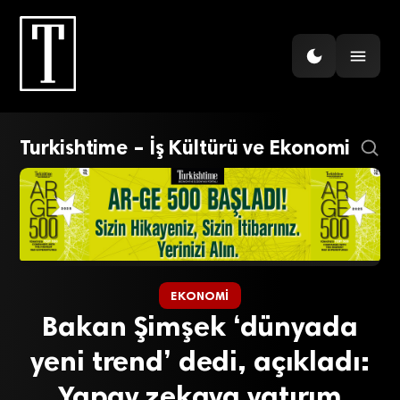
Turkishtime – İş Kültürü ve Ekonomi
EKONOMI
Bakan Şimşek ‘dünyada
yeni trend’ dedi, açıkladı:
Yapay zekaya yatırım