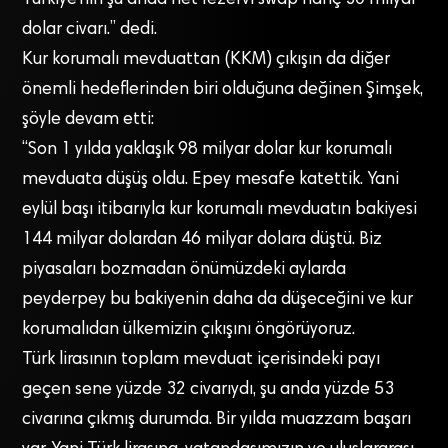
Türkiye’nin şu anda net rezervi swap hariç 30 milyar
dolar civarı.” dedi.
Kur korumalı mevduattan (KKM) çıkışın da diğer
önemli hedeflerinden biri olduğuna değinen Şimşek,
şöyle devam etti:
“Son 1 yılda yaklaşık 98 milyar dolar kur korumalı
mevduata düşüş oldu. Epey mesafe katettik. Yani
eylül başı itibarıyla kur korumalı mevduatın bakiyesi
144 milyar dolardan 46 milyar dolara düştü. Biz
piyasaları bozmadan önümüzdeki aylarda
peyderpey bu bakiyenin daha da düşeceğini ve kur
korumalıdan ülkemizin çıkışını öngörüyoruz.
Türk lirasının toplam mevduat içerisindeki payı
geçen sene yüzde 32 civarıydı, şu anda yüzde 53
civarına çıkmış durumda. Bir yılda muazzam başarı