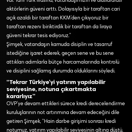
var. Yani Türk lirasına, vatandaşımızın ve uluslararası
aktörlerin güveni arttı. Dolayısıyla bir taraftan cari
açık azaldı bir taraftan KKM’den çıkıyoruz bir
taraftan rezerv biriktirdik bir taraftan da liraya
güveni tekrar tesis ediyoruz.”
Şimşek, vatandaşın kamuda disiplin ve tasarruf
istediğine işaret ederek, geçen sene ve bu sene
attıkları adımlarla bütçe harcamalarında kontrolü
ve disiplini sağlamış durumda olduklarını söyledi.
“Tekrar Türkiye’yi yatırım yapılabilir
seviyesine, notuna çıkartmakta
kararlıyız”
OVP’ye devam ettikleri sürece kredi derecelendirme
kuruluşlarının not artırımına devam edeceğini dile
getiren Şimşek, “Hain darbe girişimi sonrası kredi
notumuz, yatırım yapılabilir seviyesinin altına düştü.