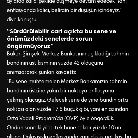
aylarda kalıcı şekilde düşmeye devam edecek. Yani
enflasyonda kalıcı, belirgin bir düşüşün içindeyiz.”
diye konuştu.
“Sürdürülebilir cari açıkta bu sene ve
önümüzdeki senelerde sorun
öngörmüyoruz”
Bakan Şimşek, Merkez Bankasının açıkladığı tahmin
bandının üst kısmının yüzde 42 olduğunu
anımsatarak, şunları kaydetti:
“Bu sene muhtemelen Merkez Bankamızın tahmin
bandının üstüne yakın bir noktaya enflasyonu
çekmiş olacağız. Gelecek sene de yine bandın orta
noktası olan yüzde 17,5 buçuk gibi, yani en azından
Orta Vadeli Program’da (OVP) öyle öngördük.
Ondan sonraki yılda tek hane tekrar yüzde 10’un
altına. Dolayısıyla enflasyonda yani düşüş patikası bu