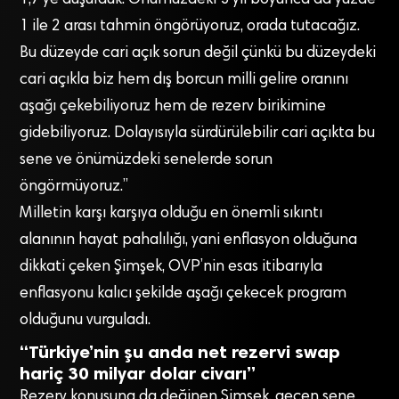
1 ile 2 arası tahmin öngörüyoruz, orada tutacağız.
Bu düzeyde cari açık sorun değil çünkü bu düzeydeki
cari açıkla biz hem dış borcun milli gelire oranını
aşağı çekebiliyoruz hem de rezerv birikimine
gidebiliyoruz. Dolayısıyla sürdürülebilir cari açıkta bu
sene ve önümüzdeki senelerde sorun
öngörmüyoruz.”
Milletin karşı karşıya olduğu en önemli sıkıntı
alanının hayat pahalılığı, yani enflasyon olduğuna
dikkati çeken Şimşek, OVP’nin esas itibarıyla
enflasyonu kalıcı şekilde aşağı çekecek program
olduğunu vurguladı.
“Türkiye’nin şu anda net rezervi swap
hariç 30 milyar dolar civarı”
Rezerv konusuna da değinen Şimşek, geçen sene