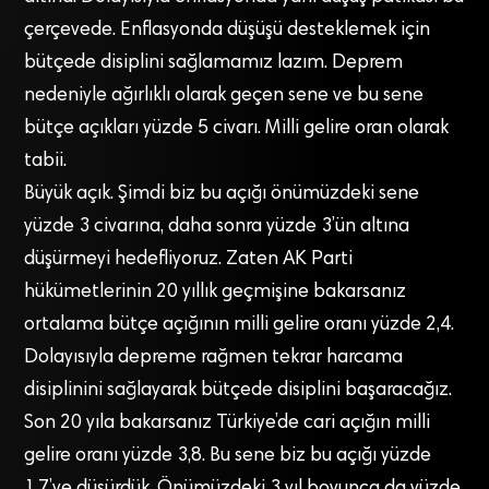
çerçevede. Enflasyonda düşüşü desteklemek için
bütçede disiplini sağlamamız lazım. Deprem
nedeniyle ağırlıklı olarak geçen sene ve bu sene
bütçe açıkları yüzde 5 civarı. Milli gelire oran olarak
tabii.
Büyük açık. Şimdi biz bu açığı önümüzdeki sene
yüzde 3 civarına, daha sonra yüzde 3’ün altına
düşürmeyi hedefliyoruz. Zaten AK Parti
hükümetlerinin 20 yıllık geçmişine bakarsanız
ortalama bütçe açığının milli gelire oranı yüzde 2,4.
Dolayısıyla depreme rağmen tekrar harcama
disiplinini sağlayarak bütçede disiplini başaracağız.
Son 20 yıla bakarsanız Türkiye’de cari açığın milli
gelire oranı yüzde 3,8. Bu sene biz bu açığı yüzde
1,7’ye düşürdük. Önümüzdeki 3 yıl boyunca da yüzde