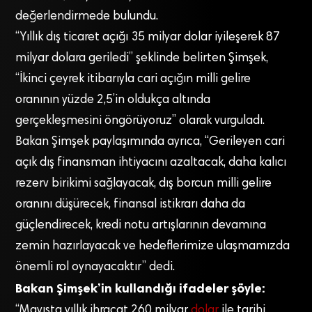
değerlendirmede bulundu.
“Yıllık dış ticaret açığı 35 milyar dolar iyileşerek 87
milyar dolara geriledi” şeklinde belirten Şimşek,
“İkinci çeyrek itibarıyla cari açığın milli gelire
oranının yüzde 2,5’in oldukça altında
gerçekleşmesini öngörüyoruz” olarak vurguladı.
Bakan Şimşek paylaşımında ayrıca, “Gerileyen cari
açık dış finansman ihtiyacını azaltacak, daha kalıcı
rezerv birikimi sağlayacak, ⁠dış borcun milli gelire
oranını düşürecek, finansal istikrarı daha da
güçlendirecek, kredi notu artışlarının devamına
zemin hazırlayacak ve hedeflerimize ulaşmamızda
önemli rol oynayacaktır” dedi.
Bakan Şimşek’in kullandığı ifadeler şöyle:
“Mayısta yıllık ihracat 260 milyar
dolar
ile tarihi