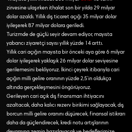
zirvesine ulaşırken ithalat son bir yılda 29 milyar
dolar azaldı. Yıllık dış ticaret açığı 35 milyar dolar
iyileşerek 87 milyar dolara geriledi.
Turizmde de güçlü seyir devam ediyor, mayısta
yabancı ziyaretçi sayısı yıllık yüzde 14 arttı.
Yıllık cari açığın mayısta bir önceki aya göre 6 milyar
dolar iyileşerek yaklaşık 26 milyar dolar seviyesine
gerilemesini bekliyoruz. İkinci çeyrek itibarıyla cari
açığın milli gelire oranının yüzde 2,5’in oldukça
altında gerçekleşmesini öngörüyoruz.
Gerileyen cari açık dış finansman ihtiyacını
azaltacak, daha kalıcı rezerv birikimi sağlayacak, ⁠dış
borcun milli gelire oranını düşürecek, finansal istikrarı
daha da güçlendirecek, kredi notu artışlarının
devamına zemin hazırlayacak ve hedeflerimize