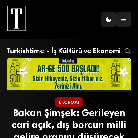
Turkishtime – İş Kültürü ve Ekonomi
EKONOMI
Bakan Şimşek: Gerileyen
cari açık, dış borcun milli
gelire oranını düşürecek