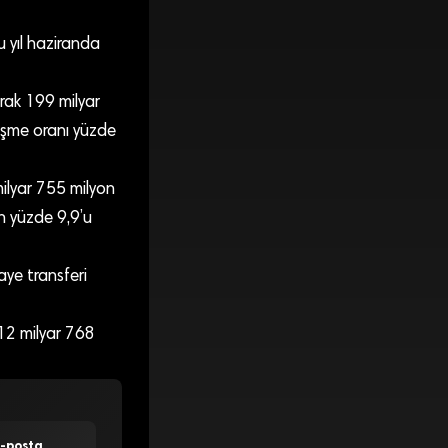
u yıl haziranda
arak 199 milyar
leşme oranı yüzde
milyar 755 milyon
in yüzde 9,9’u
aye transferi
 12 milyar 768
E-posta