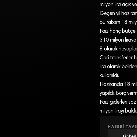
milyon lira açık ve
Geçen yıl haziran
bu rakam 18 milya
Faiz hariç bütçe 
310 milyon liraya
8 olarak hesapla
Cari transferler 
lira olarak belir
kullanıldı.
Haziranda 18 mily
yapıldı. Borç verm
Faiz giderleri sö
milyon lirayı buldu
HABERI TAVS
Linked