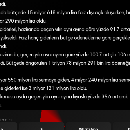
rdi.
da bütçede 15 milyar 618 milyon lira faiz dışı açık oluşurken, b
r 290 milyon lira oldu.
giderleri, haziranda geçen yılın aynı ayına göre yüzde 91,7 art
 yükseldi. Faiz hariç giderlerin bütçe ödeneklerine göre gerçek
ndı.
haziranda, geçen yılın aynı ayına göre yüzde 100,7 artışla 106 
lendi. Bütçede öngörülen 1 trilyon 78 milyon 291 bin lira ödeneğ
ar 550 milyon lira sermaye gideri, 4 milyar 240 milyon lira serm
e giderleri ise 3 milyar 131 milyon lira oldu.
z konusu ayda geçen yılın aynı ayına kıyasla yüzde 35,6 artarak
.
IYE ET
In
𝕏
WhatsApp