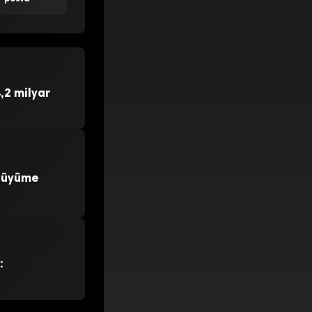
,2 milyar
 Büyüme
: