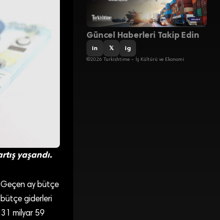
Güncel Haberleri Takip Edin
in
𝕏
ig
©2026 Turkishtime – İş Kültürü ve Ekonomi
rtış yaşandı.
ı. Geçen ay bütçe
 bütçe giderleri
 31 milyar 59