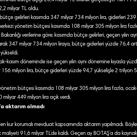
2,2 milyar TL oldu.
ütçe gelirleri kasımda 347 milyar 734 milyon lira, giderleri 239
 merkezi yönetim bütçesi kasımda 108 milyar 305 milyon lira fazla
akanlığı verilerine göre; kasımda bütçe gelirleri, geçen yılın ayn
ak 347 milyar 734 milyon liraya, bütçe giderleri yüzde 76,4 art
yükseldi.
cak-kasım döneminde ise geçen yılın aynı dönemine kıyasla yüzd
r 156 milyon lira, bütçe giderleri yüzde 94,7 yükselişle 2 trilyon
yönetim bütçesi kasımda 108 milyar 305 milyon lira fazla, ocak
milyar 449 milyon lira açık verdi.
a aktarım olmadı
n kur korumalı mevduat kapsamında aktarım yapılmadı. Böyleli
k maliyeti 91,6 milyar TL’de kaldı. Geçen ay BOTAŞ’a da kaynak