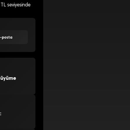
 TL seviyesinde
E-posta
 Büyüme
: