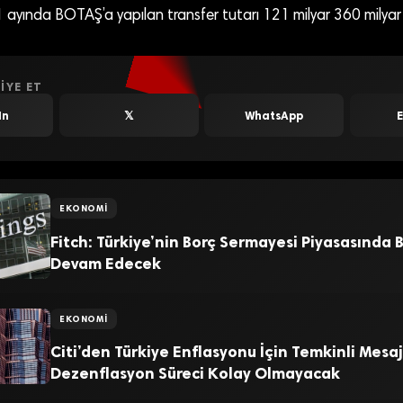
 11 ayında BOTAŞ’a yapılan transfer tutarı 121 milyar 360 milyar
IYE ET
In
𝕏
WhatsApp
EKONOMI
Fitch: Türkiye’nin Borç Sermayesi Piyasasında
Devam Edecek
EKONOMI
Citi’den Türkiye Enflasyonu İçin Temkinli Mesaj
Dezenflasyon Süreci Kolay Olmayacak