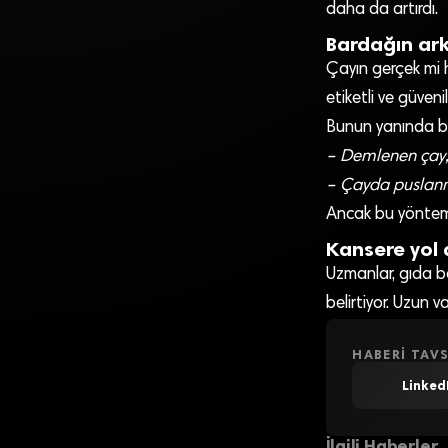
daha da artırdı.
Bardağın ark
Çayın gerçek mi h
etiketli ve güveni
Bunun yanında baz
– Demlenen çay, 
– Çayda puslanma
Ancak bu yöntemle
Kansere yol 
Uzmanlar, gıda boy
belirtiyor. Uzun v
HABERI TAVS
Linked
İlgili Haberler