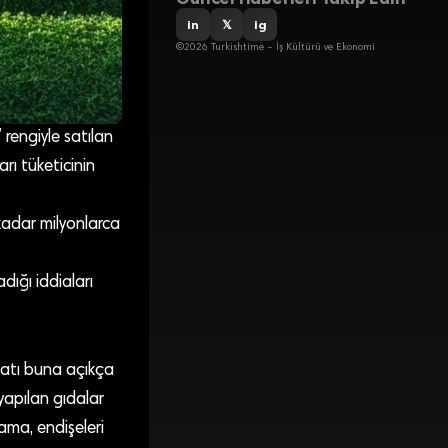
in
𝕏
ig
©2026 Turkishtime – İş Kültürü ve Ekonomi
 rengiyle satılan
rı tüketicinin
kadar milyonlarca
ığı iddiaları
atı buna açıkça
 yapılan gıdalar
lama, endişeleri