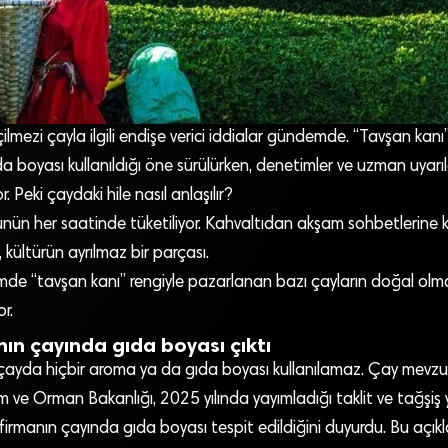
ilmezi çayla ilgili endişe verici iddialar gündemde. “Tavşan kanı”
a boyası kullanıldığı öne sürülürken, denetimler ve uzman uyarıla
or. Peki çaydaki hile nasıl anlaşılır?
ünün her saatinde tüketiliyor. Kahvaltıdan akşam sohbetlerine 
 kültürün ayrılmaz bir parçası.
e “tavşan kanı” rengiyle pazarlanan bazı çayların doğal olmad
or.
nın çayında gıda boyası çıktı
ayda hiçbir aroma ya da gıda boyası kullanılamaz. Çay mevzu
rım ve Orman Bakanlığı, 2025 yılında yayımladığı taklit ve tağşiş
l firmanın çayında gıda boyası tespit edildiğini duyurdu. Bu açık