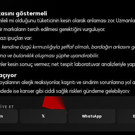
asını göstermeli
ileli mi olduğunu tüketicinin kesin olarak anlaması zor. Uzmanlar
lir markaların tercih edilmesi gerektiğini vurguluyor.
ı ipuçları var:
kendine özgü kırmızılığıyla şeffaf olmalı, bardağın arkasını g
 ve bulanıklık oluşması şüphe uyandırabilir.
r kesin sonuç vermez; net tespit laboratuvar analizleriyle yapıl
açıyor
alarının alerjik reaksiyonlar, kaşıntı ve sindirim sorunlarına yol 
adede ise kanser gibi ciddi sağlık riskleri gündeme gelebiliyor.v
IYE ET
In
𝕏
WhatsApp