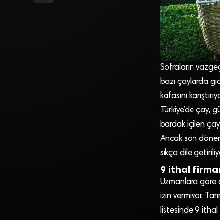
Sofraların vazgeç
bazı çaylarda gıd
kafasını karıştırıy
Türkiye’de çay, g
bardak içilen çay,
Ancak son dönemd
sıkça dile getiriliy
9 ithal firma
Uzmanlara göre ç
izin vermiyor. Ta
listesinde 9 itha