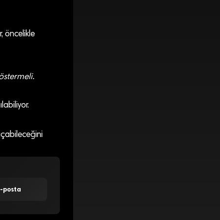
, öncelikle
östermeli.
abiliyor.
açabileceğini
E-posta