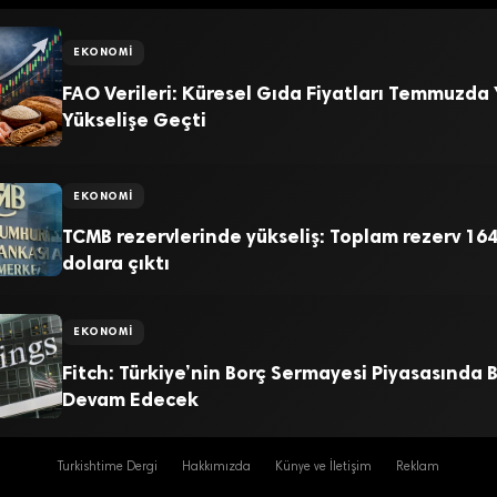
EKONOMI
FAO Verileri: Küresel Gıda Fiyatları Temmuzda
Yükselişe Geçti
EKONOMI
TCMB rezervlerinde yükseliş: Toplam rezerv 164
dolara çıktı
EKONOMI
Fitch: Türkiye’nin Borç Sermayesi Piyasasında
Devam Edecek
Turkishtime Dergi
Hakkımızda
Künye ve İletişim
Reklam