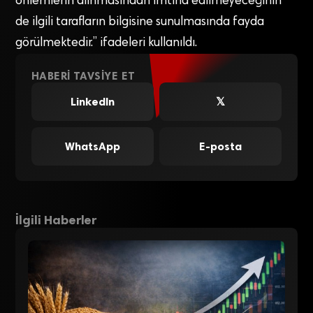
önlemlerin alınmasından imtina edilmeyeceğinin
de ilgili tarafların bilgisine sunulmasında fayda
görülmektedir.” ifadeleri kullanıldı.
HABERI TAVSIYE ET
LinkedIn
𝕏
WhatsApp
E-posta
İlgili Haberler